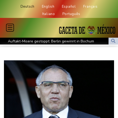
Deutsch
English
Español
Français
Italiano
Português
Auftakt-Misere gestoppt: Berlin gewinnt in Bochum
Trump macht erneut Druck auf Zentralbank-Vorständin Cook
"Medizinische Bedenken": Asllani bleibt bei Hoffenheim
Eurojackpot geknackt: Mehr als 32 Millionen Euro gehen nach
Nordrhein-Westfalen
Menschenrechtsgruppen: Mehr als 140 Tote bei Migrationskrise
in Ceuta
Mindestens zehn Tote bei Angriffen der pro-iranischen Huthis im
Jemen
US-Senat stimmt für verschärfte Sanktionen gegen Russland
US-Gericht setzt Bau von Trumps Ballsaal aus - Präsident