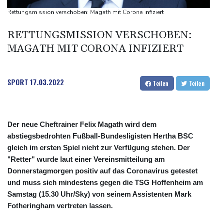
kündigt Berufung an
Rettungsmission verschoben: Magath mit Corona infiziert
Direkt-ICE Berlin-Paris bleibt wegen Technikproblemen vorerst
RETTUNGSMISSION VERSCHOBEN:
unterbrochen
MAGATH MIT CORONA INFIZIERT
Selenskyj erstmals seit Beginn von Ukraine-Krieg nach Serbien
gereist
SPORT
17.03.2022
Teilen
Teilen
Der neue Cheftrainer Felix Magath wird dem
abstiegsbedrohten Fußball-Bundesligisten Hertha BSC
gleich im ersten Spiel nicht zur Verfügung stehen. Der
"Retter" wurde laut einer Vereinsmitteilung am
Donnerstagmorgen positiv auf das Coronavirus getestet
und muss sich mindestens gegen die TSG Hoffenheim am
Samstag (15.30 Uhr/Sky) von seinem Assistenten Mark
Fotheringham vertreten lassen.