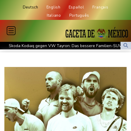
Deutsch
English
Español
Français
Italiano
Português
Skoda Kodiaq gegen VW Tayron: Das bessere Familien-SUV
Leagues Cup: Müller mit Vancouver schon ausgeschieden
Kolumbiens neuer Präsident kündigt "unermüdlichen" Kampf
gegen Drogengewalt an
Südkoreas Verband gibt Massagen-Skandal zu: "Desolate Lage"
Größer als alle bisherigen US-Anlagen: Amazon finanziert für
Rechenzentren riesiges Gaskraftwerk
Nächste Pleite im Leagues Cup für Müller und Vancouver
Nowotny sieht Klopp als mögliche Stütze im Jugendbereich
Bayer-Boss Carro: "Wir wollen Titel gewinnen"
Bericht: EU importiert wieder mehr Flüssiggas aus Russland