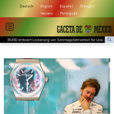
Deutsch
English
Español
Français
Italiano
Português
BUND kritisiert Lockerung von Sonntagsfahrverbot für Lkw - BDI
begrüßt es
Kolumbien: Neuer Präsident kündigt "unermüdlichen" Kampf
gegen Drogengewalt an
BUND kritisiert Lockerung von Sonn- und Feiertagsfahrverbot für
Lastwagen
Trump spricht nach Ballsaal-Urteil von "nationaler Schande"
Abholzung im Amazonas auf niedrigstem Stand seit einem
Jahrzehnt
Frei: Über Beteiligung an AfD-Regierung entscheidet nicht CDU
in Sachsen-Anhalt