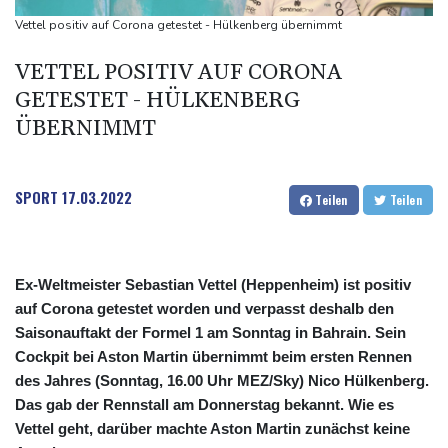
US-Senat stimmt für umfassendes Sanktionspaket gegen
Vettel positiv auf Corona getestet - Hülkenberg übernimmt
Russland
VETTEL POSITIV AUF CORONA
"Rente mit 63": Unionsfraktionschef Frei offen für Härtefall- und
GETESTET - HÜLKENBERG
Übergangslösungen
ÜBERNIMMT
Ceuta-Andrang: EU fordert von Meta und Tiktok Vorgehen gegen
Falschinformationen
Rechter Hardliner De la Espriella als Kolumbiens Präsident
SPORT
17.03.2022
Teilen
Teilen
vereidigt
Ex-Weltmeister Sebastian Vettel (Heppenheim) ist positiv
auf Corona getestet worden und verpasst deshalb den
Saisonauftakt der Formel 1 am Sonntag in Bahrain. Sein
Cockpit bei Aston Martin übernimmt beim ersten Rennen
des Jahres (Sonntag, 16.00 Uhr MEZ/Sky) Nico Hülkenberg.
Das gab der Rennstall am Donnerstag bekannt. Wie es
Vettel geht, darüber machte Aston Martin zunächst keine