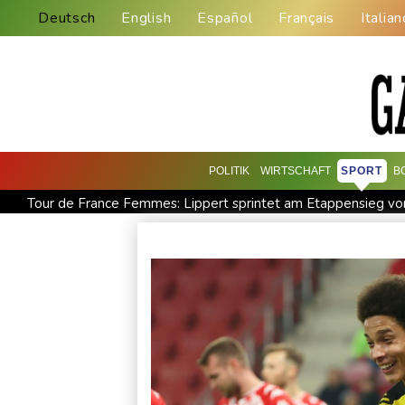
Deutsch
English
Español
Français
Italian
POLITIK
WIRTSCHAFT
SPORT
B
Tour de France Femmes: Lippert sprintet am Etappensieg vo
RWE gibt Offshore-Windparkprojekte in den USA auf
Min
Niedrigwasser: Bilger für Aussetzung von Sonn- und Feiertag
US-Republikaner wollen früheren Corona-Berater Fauci vor Ge