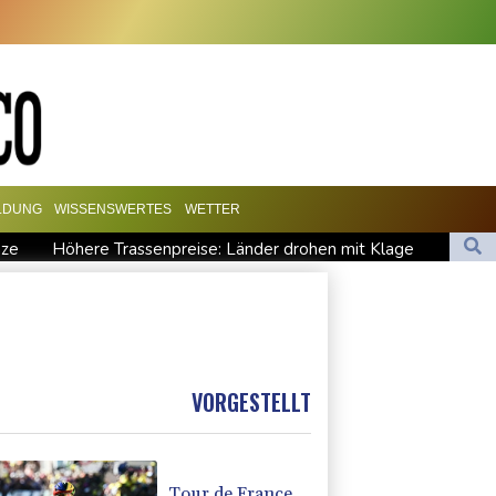
LDUNG
WISSENSWERTES
WETTER
nze
Höhere Trassenpreise: Länder drohen mit Klage
lamieren Attacke
UEFA hält an FIFA-Boykott fest
t nach Madrid
VORGESTELLT
Tour de France