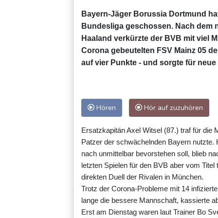
Bayern-Jäger Borussia Dortmund hat 
Bundesliga geschossen. Nach dem ne
Haaland verkürzte der BVB mit viel M
Corona gebeutelten FSV Mainz 05 de
auf vier Punkte - und sorgte für neu
Hören
Hör auf zuzuhören
Ersatzkapitän Axel Witsel (87.) traf für di
Patzer der schwächelnden Bayern nutzte.
nach unmittelbar bevorstehen soll, blieb n
letzten Spielen für den BVB aber vom Ti
direkten Duell der Rivalen in München.
Trotz der Corona-Probleme mit 14 infizier
lange die bessere Mannschaft, kassierte a
Erst am Dienstag waren laut Trainer Bo Sve