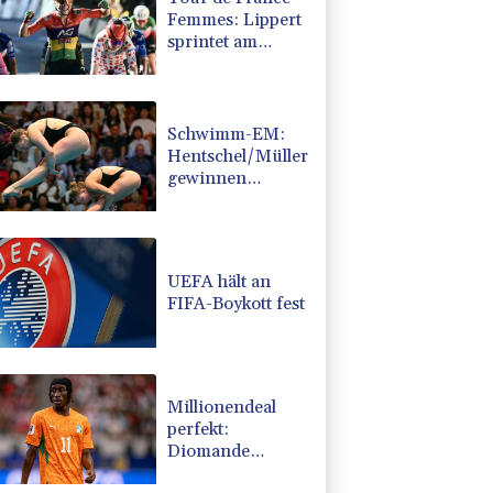
Femmes: Lippert
sprintet am
Etappensieg
vorbei
Schwimm-EM:
Hentschel/Müller
gewinnen
Synchron-Bronze
UEFA hält an
FIFA-Boykott fest
Millionendeal
perfekt:
Diomande
wechselt nach