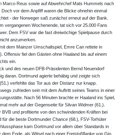
tän Marco Reus sowie auf Abwehrchef Mats Hummels nach
. Doch vor dem Anpfiff waren die Blicke ohnehin einmal
htet - der Norweger saß zunächst erneut auf der Bank.
vom vergangenen Wochenende, tat sich vor 25.000 Fans
hwer. Dem FSV war die fast dreiwöchige Spielpause durch
nicht anzumerken.
t dem Mainzer Umschaltspiel, Emre Can rettete in
). Offensiv fiel den Gästen ohne Haaland bis auf einem
hts ein.
lick und des neuen DFB-Präsidenten Bernd Neuendorf
g daran. Dortmund agierte behäbig und zeigte sich
(51.) verfehlte das Tor aus der Distanz nur knapp.
swegs zufrieden sein mit dem Auftritt seines Teams in einer
irkungsstätte. Nach 56 Minuten brachte er Haaland ins Spiel,
nmal mehr auf der Gegenseite für Silvan Widmer (61.).
er BVB und profitierte von den schwindenden Kräften bei
für die beste Dortmunder Chance (68.), FSV-Torhüter
 Schlussphase kam Dortmund vor allem über Standards in
or dem Ende, als Witsel nach einer Freistoßflanke von Gio