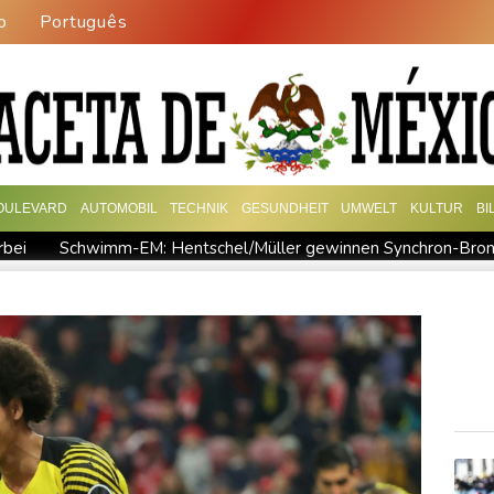
o
Português
OULEVARD
AUTOMOBIL
TECHNIK
GESUNDHEIT
UMWELT
KULTUR
BI
rbei
Schwimm-EM: Hentschel/Müller gewinnen Synchron-Bro
destens 38 Soldaten bei Angriffen im Jemen getötet - Huthis rek
sfahrverbot für Lkw
Millionendeal perfekt: Diomande wechsel
richt stellen lassen
Forlán wird Nationaltrainer in Uruguay