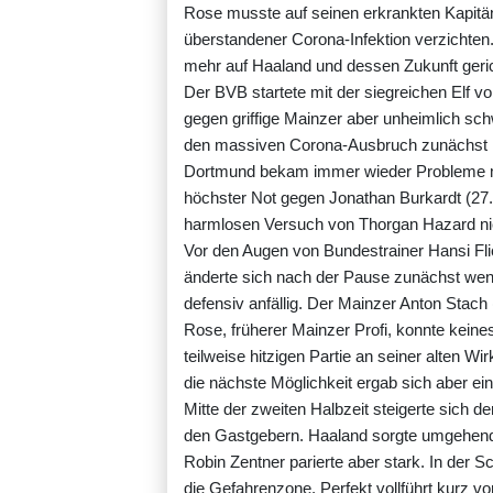
Rose musste auf seinen erkrankten Kapi
überstandener Corona-Infektion verzichten
mehr auf Haaland und dessen Zukunft geric
Der BVB startete mit der siegreichen Elf 
gegen griffige Mainzer aber unheimlich sc
den massiven Corona-Ausbruch zunächst 
Dortmund bekam immer wieder Probleme mi
höchster Not gegen Jonathan Burkardt (27.
harmlosen Versuch von Thorgan Hazard nic
Vor den Augen von Bundestrainer Hansi F
änderte sich nach der Pause zunächst weni
defensiv anfällig. Der Mainzer Anton Stach 
Rose, früherer Mainzer Profi, konnte keine
teilweise hitzigen Partie an seiner alten W
die nächste Möglichkeit ergab sich aber ei
Mitte der zweiten Halbzeit steigerte sich d
den Gastgebern. Haaland sorgte umgehend 
Robin Zentner parierte aber stark. In der
die Gefahrenzone. Perfekt vollführt kurz v