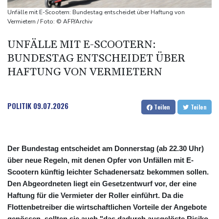
begeistert empfangen
Unfälle mit E-Scootern: Bundestag entscheidet über Haftung von
Hausärzte kritisieren Untätigkeit der Regierung in Hitzekrise
Vermietern / Foto: © AFP/Archiv
Übernahmekampf: Commerzbank geht mit Rekordergebnis in
UNFÄLLE MIT E-SCOOTERN:
Gespräche mit der Unicredit
BUNDESTAG ENTSCHEIDET ÜBER
Nach Drohnen-Vorfall an Leipziger Flughafen: Suche nach
HAFTUNG VON VERMIETERN
weiterem Objekt dauert an
POLITIK
09.07.2026
Teilen
Teilen
Der Bundestag entscheidet am Donnerstag (ab 22.30 Uhr)
über neue Regeln, mit denen Opfer von Unfällen mit E-
Scootern künftig leichter Schadenersatz bekommen sollen.
Den Abgeordneten liegt ein Gesetzentwurf vor, der eine
Haftung für die Vermieter der Roller einführt. Da die
Flottenbetreiber die wirtschaftlichen Vorteile der Angebote
genössen, sollten sie auch "das dadurch ausgelöste Risiko