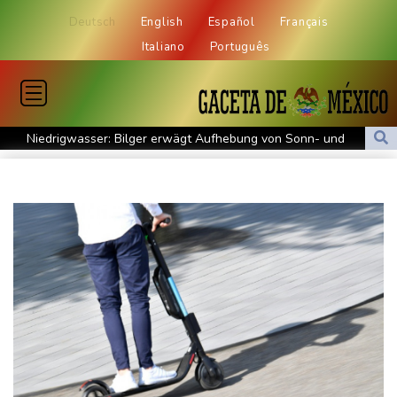
Deutsch
English
Español
Français
Italiano
Português
Niedrigwasser: Bilger erwägt Aufhebung von Sonn- und
Feiertagsfahrverbot für Lkw
Kritik von Naturschützern: Kreuzfahrtbranche weiter auf "fossilem
Kurs"
Knöchelbruch: Lamparter muss nach Sturz operiert werden
Medien: Ukrainisches Flugzeug in Leipzig neben Drohne war mit
Munition beladen
Schauspielerin Iris Berben bekommt Deutschen Kulturpolitikpreis
Passagierverkehr an deutschen Flughäfen im ersten Halbjahr
gesunken
Papst Leo bei Besuch in Assisi von tausenden jungen Menschen