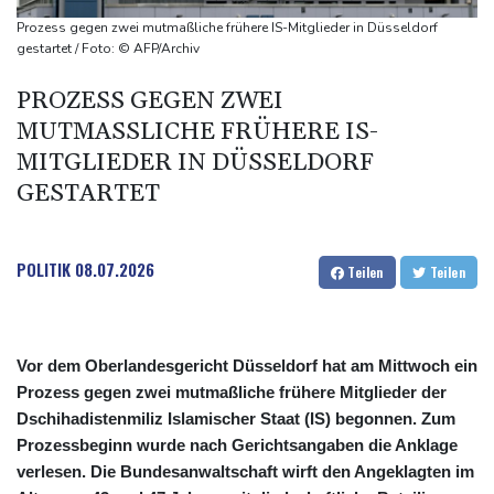
58 Soldaten im Jemen bei Huthi-Angriffen getötet - Regierung
Prozess gegen zwei mutmaßliche frühere IS-Mitglieder in Düsseldorf
kündigt Vergeltung an
gestartet / Foto: © AFP/Archiv
UEFA hält an FIFA-Boykott fest - CAF hält zu Infantino
PROZESS GEGEN ZWEI
Jemen: 38 Soldaten bei Huthi-Angriffen getötet - Regierung
MUTMASSLICHE FRÜHERE IS-M
kündigt Vergeltung an
ITGLIEDER IN DÜSSELDORF G
Mindestens zwei Tote bei Bombenexplosion in Kleinbus nahe
ESTARTET
Damaskus
POLITIK
08.07.2026
Teilen
Teilen
Vor dem Oberlandesgericht Düsseldorf hat am Mittwoch ein
Prozess gegen zwei mutmaßliche frühere Mitglieder der
Dschihadistenmiliz Islamischer Staat (IS) begonnen. Zum
Prozessbeginn wurde nach Gerichtsangaben die Anklage
verlesen. Die Bundesanwaltschaft wirft den Angeklagten im