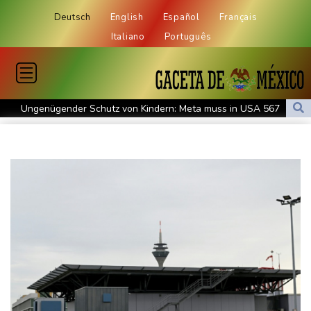
Deutsch
English
Español
Français
Italiano
Português
Ungenügender Schutz von Kindern: Meta muss in USA 567
Millionen Dollar zahlen
Regierung und Opposition in Venezuela beginnen offiziellen
Dialog - ohne Machado
USA wollen bei Visa-Anträgen offenbar Online-Aktivitäten noch
stärker überprüfen
Röwekamp: Innenministerium muss zentral für Drohnenabwehr
zuständig sein
Trump unternimmt neuen Vorstoß im Streit um US-
Staatsbürgerschaft
Erdogan reist zu Dreier-Gipfel mit Pakistan nach Saudi-Arabien