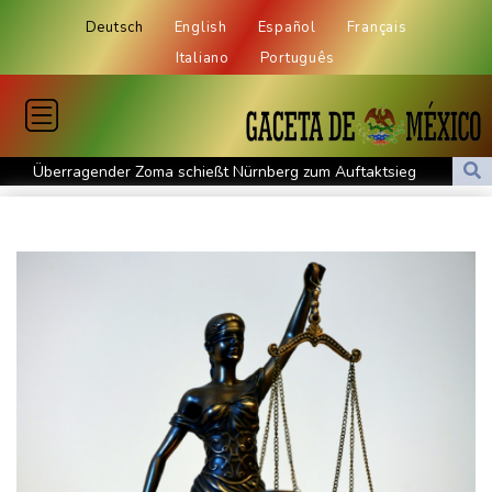
Deutsch
English
Español
Français
Italiano
Português
Überragender Zoma schießt Nürnberg zum Auftaktsieg
St. Pauli verpasst Auftaktsieg bei Rapp-Debüt
Flugstreichungen und Evakuierungen: Taifun "Dolphin" in
Ostchina auf Land getroffen
Nächster Dreifachsieg für Aprilia - Fernández triumphiert
Verkehrsminister Bilger will Boni von Bahnmanagern an Ziele
knüpfen
Bericht: Trotz Sanierung nur jeder vierte Zug zwischen Hamburg
und Berlin pünktlich
FC Bayern: Kompany setzt auf Musiala
Waldbrände in Kanada: Notstand in Provinz British Columbia