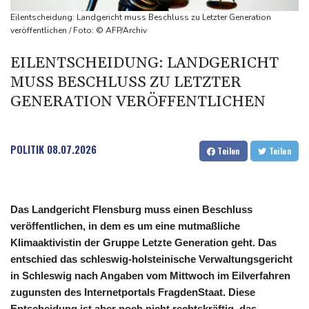
ausgerufen
Eilentscheidung: Landgericht muss Beschluss zu Letzter Generation
Verdacht auf illegales Rennen: Zwei Tote nach Motorrad-Unfall
veröffentlichen / Foto: © AFP/Archiv
in Köln
EILENTSCHEIDUNG: LANDGERICHT
Im EM-Becken: Berkhahn sieht "nicht viele Medaillenchancen"
MUSS BESCHLUSS ZU LETZTER
GENERATION VERÖFFENTLICHEN
POLITIK
08.07.2026
Teilen
Teilen
Das Landgericht Flensburg muss einen Beschluss
veröffentlichen, in dem es um eine mutmaßliche
Klimaaktivistin der Gruppe Letzte Generation geht. Das
entschied das schleswig-holsteinische Verwaltungsgericht
in Schleswig nach Angaben vom Mittwoch im Eilverfahren
zugunsten des Internetportals FragdenStaat. Diese
Entscheidung ist aber noch nicht rechtskräftig, das