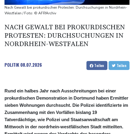
ermittelt wegen Sabotage
Nach Gewalt bei prokurdischen Protesten: Durchsuchungen in Nordrhein-
Frankreichs Außenminister Barrot kündigt Reaktion auf russische
Westfalen / Foto: © AFP/Archiv
Wahlkampf-Einmischung an
NACH GEWALT BEI PROKURDISCHEN
Ein Viertel der Reisenden in Deutschland lässt sich Ziele von der
PROTESTEN: DURCHSUCHUNGEN IN
KI vorschlagen
NORDRHEIN-WESTFALEN
Norwegens Fußball-Verband fordert Infantinos Rücktritt
Verurteilte Linksextremistin: Bundesgerichtshof bestätigt
Beugehaft für Lina E.
POLITIK
08.07.2026
Teilen
Teilen
Rund ein halbes Jahr nach Ausschreitungen bei einer
prokurdischen Demonstration in Dortmund haben Ermittler
sieben Wohnungen durchsucht. Die Polizei identifizierte im
Zusammenhang mit den Vorfällen bislang 19
Tatverdächtige, wie Polizei und Staatsanwaltschaft am
Mittwoch in der nordrhein-westfälischen Stadt mitteilten.
Ermittelt wird wegen des Verdachts des besonders