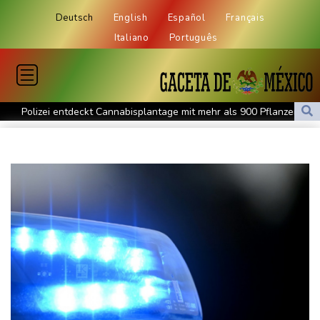
Deutsch
English
Español
Français
Italiano
Português
Polizei entdeckt Cannabisplantage mit mehr als 900 Pflanzen in
Kerpen - Festnahme
Xiaomi Skynomad: N70 und N90 erhöhen den Druck auf Europas
SUV-Markt
Sicherheitskreise vermuten russische Kampagne hinter
Falschvideo zu Merz-Rücktritt
Papst Leo XIV. will bei Frankreich-Besuch Missbrauchsopfer
treffen
Nationaler Sicherheitsrat mit Merz tagt zu Drohnenvorfall in
Leipzig
Kabel der Deutschen Bahn beschädigt: Kölner Staatsschutz