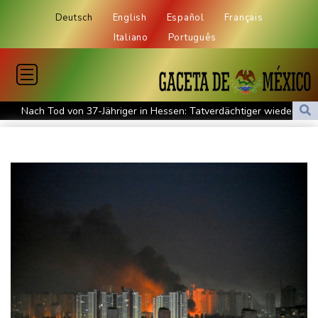
Deutsch
English
Español
Français
Italiano
Português
Nach Tod von 37-Jähriger in Hessen: Tatverdächtiger wieder auf
freiem Fuß
Deutschlands Exporte im Juni leicht gestiegen
Ungenügender Schutz von Kindern: Meta muss in den USA 567
Millionen Dollar zahlen
Argentinien: Polizei geht mit Tränengas und Gummigeschossen
gegen Proteste vor
WNBA: Toronto bleibt trotz starker Sabally in der Krise
Grindel erwartet nahendes Ende der Ära Infantino
Regierung will bei Klimaschutz vorerst nicht nachsteuern - Kritik
der Grünen