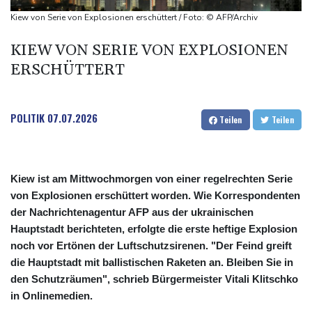
Hitze und Niedrigwasser: Städte- und Gemeindebund fordert
Kiew von Serie von Explosionen erschüttert / Foto: © AFP/Archiv
"nationalen Kraftakt"
KIEW VON SERIE VON EXPLOSIONEN
Infantinos Investorenplan: FIFA-Experte fordert Aufarbeitung
ERSCHÜTTERT
Biathlon-Olympiasieger Jacquelin wird Teilzeit-Radprofi
POLITIK
07.07.2026
Teilen
Teilen
Kiew ist am Mittwochmorgen von einer regelrechten Serie
von Explosionen erschüttert worden. Wie Korrespondenten
der Nachrichtenagentur AFP aus der ukrainischen
Hauptstadt berichteten, erfolgte die erste heftige Explosion
noch vor Ertönen der Luftschutzsirenen. "Der Feind greift
die Hauptstadt mit ballistischen Raketen an. Bleiben Sie in
den Schutzräumen", schrieb Bürgermeister Vitali Klitschko
in Onlinemedien.