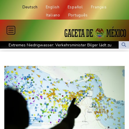
Deutsch
English
Español
Français
Italiano
Português
Extremes Niedrigwasser: Verkehrsminister Bilger lädt zu
Spitzentreffen in Bonn
Bundesgerichtshof urteilt über Mann wegen Kriegsverbrechen in
syrischem Bürgerkrieg
Urteil in Prozess um tödlichen Autoanschlag auf Verdi-
Demonstration in München
Vorwurf der Preisabsprache: Drei US-Produzenten müssen 53
Millionen Eier spenden
Investoren-Affäre: Fifa-Spitze stellt sich "uneingeschränkt" hinter
Infantino
Steinmeier-Nachfolge: Özdemir spricht sich für eine Frau aus