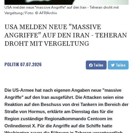
Wissenschaftler bestätigen: Schrottteil von SpaceX-Rakete auf
USA melden neue "massive Angriffe" auf den Iran - Teheran droht mit
Mond eingeschlagen
Vergeltung / Foto: © AFP/Archiv
Nilpferd-Baby von Herde von Drogenboss Escobar erst gerettet
USA MELDEN NEUE "MASSIVE
und dann doch gestorben
ANGRIFFE" AUF DEN IRAN - TEHERAN
Niedrigwasser: Ex-Umweltministerin Lemke fordert
DROHT MIT VERGELTUNG
grundsätzliche Gegenmaßnahmen
Investoren-Affäre: Fifa-Spitze stellt sich hinter Infantino
POLITIK
07.07.2026
Teilen
Teilen
Die US-Armee hat nach eigenen Angaben neue "massive
Angriffe" auf den Iran ausgeführt. Die Attacken seien eine
Reaktion auf den Beschuss von drei Tankern im Bereich der
Straße von Hormus, erklärte am Dienstag das für die
Region zuständige Regionalkommando Centcom im
Onlinedienst X. Für die Angriffe auf die Schiffe hatte
Washington zuvor die Führung in Teheran verantwortlich