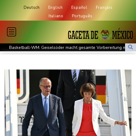
Deutsch
English
Español
Français
Italiano
Português
Basketball-WM: Geiselsöder macht gesamte Vorbereitung mit
Taifun "Dolphin": Flugausfälle, Evakuierung und höchste
Warnstufe in China
Lionel Messi trauert um Vater und langjährigen Manager Jorge
DAK-Analyse: ADHS-Neudiagnosen bei Kindern deutlich
gestiegen
Sohn: Krebs von Ex-Präsident Biden hat sich ausgebreitet und
Metastasen gebildet
Iran stellt harte Bedingungen für Öffnung der Straße von
Hormus
Trauerflor und Schweigeminute: Inter Miami trauert mit Messi