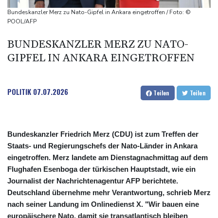
WTA: Sabalenka scheitert überraschend in Toronto
Bundeskanzler Merz zu Nato-Gipfel in Ankara eingetroffen / Foto: ©
Zwei Bombenanschläge in Kolumbien an erstem Tag im Amt des
POOL/AFP
neuen Präsidenten Espriella
BUNDESKANZLER MERZ ZU NATO-
Busemann: Kein EM-Titel für Neugebauer wäre "eine
GIPFEL IN ANKARA EINGETROFFEN
Enttäuschung"
POLITIK
07.07.2026
Teilen
Teilen
Bundeskanzler Friedrich Merz (CDU) ist zum Treffen der
Staats- und Regierungschefs der Nato-Länder in Ankara
eingetroffen. Merz landete am Dienstagnachmittag auf dem
Flughafen Esenboga der türkischen Hauptstadt, wie ein
Journalist der Nachrichtenagentur AFP berichtete.
Deutschland übernehme mehr Verantwortung, schrieb Merz
nach seiner Landung im Onlinedienst X. "Wir bauen eine
europäischere Nato, damit sie transatlantisch bleiben