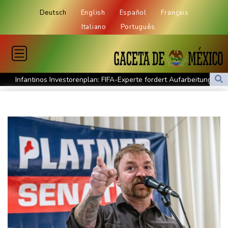
Deutsch
English
Español
Français
Italiano
Português
Infantinos Investorenplan: FIFA-Experte fordert Aufarbeitung
Biathlon-Olympiasieger Jacquelin wird Teilzeit-Radprofi
Kircher: VAR nicht "zu kleinteilig" einsetzen
Kreise: Türkei will mit Pakistan und Saudi-Arabien
Verteidigungspakt schließen
Sprengstoff-Drohne am Leipziger Flughafen:
Bundesanwaltschaft übernimmt Ermittlungen
Ungenügender Schutz von Kindern: Meta muss in USA 567
Millionen Dollar zahlen
Regierung und Opposition in Venezuela beginnen offiziellen
Dialog - ohne Machado