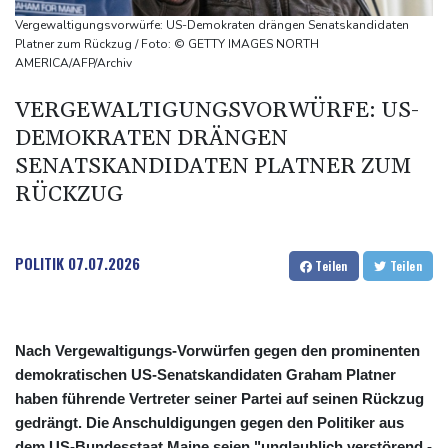
USA wollen bei Visa-Anträgen offenbar Online-Aktivitäten noch
Vergewaltigungsvorwürfe: US-Demokraten drängen Senatskandidaten
stärker überprüfen
Platner zum Rückzug / Foto: © GETTY IMAGES NORTH
AMERICA/AFP/Archiv
Röwekamp: Innenministerium muss zentral für Drohnenabwehr
zuständig sein
VERGEWALTIGUNGSVORWÜRFE: US-
Trump unternimmt neuen Vorstoß im Streit um US-
DEMOKRATEN DRÄNGEN
Staatsbürgerschaft
SENATSKANDIDATEN PLATNER ZUM
RÜCKZUG
POLITIK
07.07.2026
Teilen
Teilen
Nach Vergewaltigungs-Vorwürfen gegen den prominenten
demokratischen US-Senatskandidaten Graham Platner
haben führende Vertreter seiner Partei auf seinen Rückzug
gedrängt. Die Anschuldigungen gegen den Politiker aus
dem US-Bundesstaat Maine seien "unglaublich verstörend -