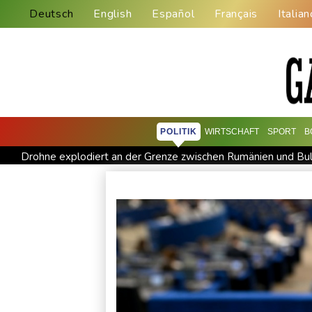
Deutsch
English
Español
Français
Italian
POLITIK
WIRTSCHAFT
SPORT
B
Drohne explodiert an der Grenze zwischen Rumänien und Bul
Absturz von Ultraleichtflugzeug: 72-jähriger Pilot stirbt in
Drohnen über Bundeswehrstandort in Nordrhein-Westfalen g
Schwimm-EM: Halbisch winkt und springt zu Bronze
Selen
Absteiger schlägt Aufsteiger: Heidenheim siegt turbulent