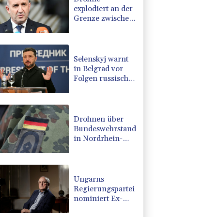
explodiert an der
Grenze zwischen
Rumänien und
Bulgarien nahe
Gaspipeline
Selenskyj warnt
in Belgrad vor
Folgen russischer
Angriffe für den
Winter
Drohnen über
Bundeswehrstandort
in Nordrhein-
Westfalen
gesichtet
Ungarns
Regierungspartei
nominiert Ex-
Gerichtspräsidenten