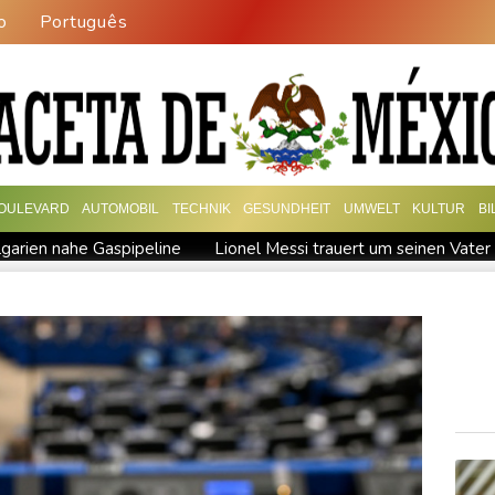
o
Português
OULEVARD
AUTOMOBIL
TECHNIK
GESUNDHEIT
UMWELT
KULTUR
B
garien nahe Gaspipeline
Lionel Messi trauert um seinen Vater
 Baden-Württemberg
Selenskyj warnt in Belgrad vor Folgen russi
esichtet
Ungarns Regierungspartei nominiert Ex-Gerichtspräsi
skyj: Ukraine hat praktisch keine intakten Wärmekraftwerke mehr