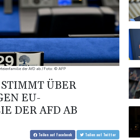
eienfamilie der AfD ab / Foto: © AFP
 STIMMT ÜBER
GEN EU-
IE DER AFD AB
Teilen
auf Facebook
Teilen
auf Twitter