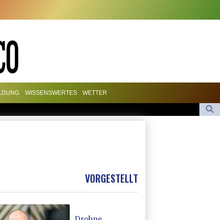
ILDUNG
WISSENSWERTES
WETTER
scher Angriffe für den Winter
denten Baka als Staatschef
Braunschweig nach Kantersieg in Magdeburg an der Spitze
VORGESTELLT
Drohne