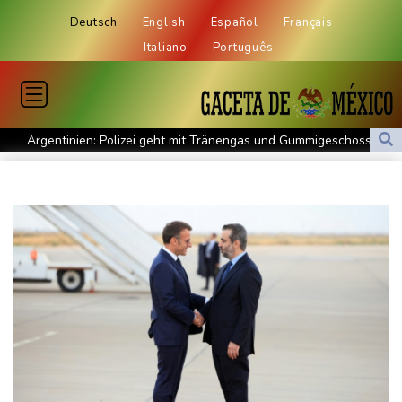
Deutsch
English
Español
Français
Italiano
Português
Argentinien: Polizei geht mit Tränengas und Gummigeschossen
gegen Proteste vor
WNBA: Toronto bleibt trotz starker Sabally in der Krise
Grindel erwartet nahendes Ende der Ära Infantino
Regierung will bei Klimaschutz vorerst nicht nachsteuern - Kritik
der Grünen
Hitze und Niedrigwasser: Städte- und Gemeindebund fordert
"nationalen Kraftakt"
Infantinos Investorenplan: FIFA-Experte fordert Aufarbeitung
Biathlon-Olympiasieger Jacquelin wird Teilzeit-Radprofi
Kircher: VAR nicht "zu kleinteilig" einsetzen