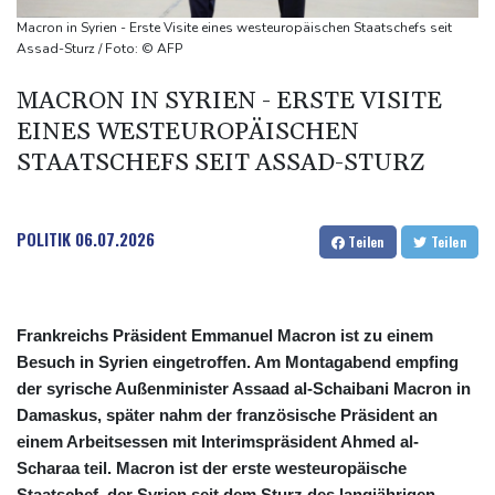
Kreise: Türkei will mit Pakistan und Saudi-Arabien
Macron in Syrien - Erste Visite eines westeuropäischen Staatschefs seit
Verteidigungspakt schließen
Assad-Sturz / Foto: © AFP
Sprengstoff-Drohne am Leipziger Flughafen:
MACRON IN SYRIEN - ERSTE VISITE
Bundesanwaltschaft übernimmt Ermittlungen
EINES WESTEUROPÄISCHEN
STAATSCHEFS SEIT ASSAD-STURZ
POLITIK
06.07.2026
Teilen
Teilen
Frankreichs Präsident Emmanuel Macron ist zu einem
Besuch in Syrien eingetroffen. Am Montagabend empfing
der syrische Außenminister Assaad al-Schaibani Macron in
Damaskus, später nahm der französische Präsident an
einem Arbeitsessen mit Interimspräsident Ahmed al-
Scharaa teil. Macron ist der erste westeuropäische
Staatschef, der Syrien seit dem Sturz des langjährigen