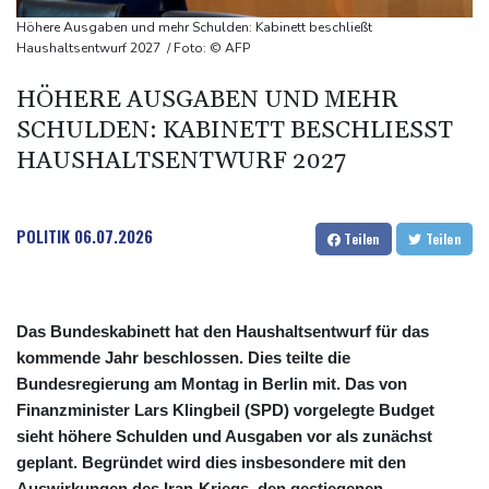
BUND kritisiert Lockerung von Sonntagsfahrverbot für Lkw - BDI
Höhere Ausgaben und mehr Schulden: Kabinett beschließt
begrüßt es
Haushaltsentwurf 2027 / Foto: © AFP
Kolumbien: Neuer Präsident kündigt "unermüdlichen" Kampf
HÖHERE AUSGABEN UND MEHR
gegen Drogengewalt an
SCHULDEN: KABINETT BESCHLIESST H
AUSHALTSENTWURF 2027
POLITIK
06.07.2026
Teilen
Teilen
Das Bundeskabinett hat den Haushaltsentwurf für das
kommende Jahr beschlossen. Dies teilte die
Bundesregierung am Montag in Berlin mit. Das von
Finanzminister Lars Klingbeil (SPD) vorgelegte Budget
sieht höhere Schulden und Ausgaben vor als zunächst
geplant. Begründet wird dies insbesondere mit den
Auswirkungen des Iran-Kriegs, den gestiegenen