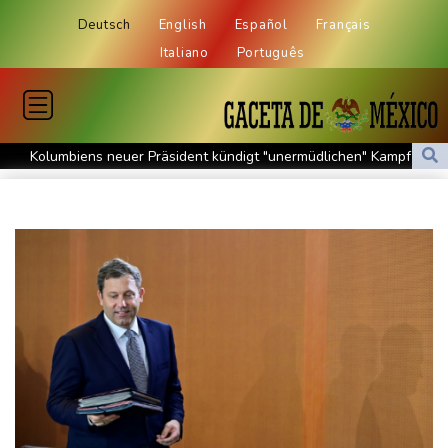
Deutsch
English
Español
Français
Italiano
Português
Kolumbiens neuer Präsident kündigt "unermüdlichen" Kampf
gegen Drogengewalt an
Südkoreas Verband gibt Massagen-Skandal zu: "Desolate Lage"
Größer als alle bisherigen US-Anlagen: Amazon finanziert für
Rechenzentren riesiges Gaskraftwerk
Nächste Pleite im Leagues Cup für Müller und Vancouver
Nowotny sieht Klopp als mögliche Stütze im Jugendbereich
Bayer-Boss Carro: "Wir wollen Titel gewinnen"
Bericht: EU importiert wieder mehr Flüssiggas aus Russland
Militärverwaltung: Mindestens drei Tote durch russische Angriffe
in Region Kiew