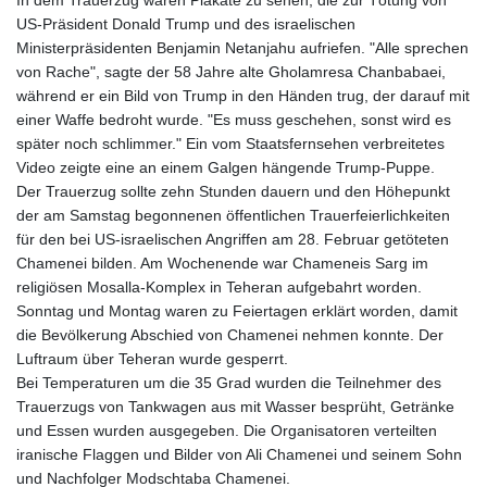
US-Präsident Donald Trump und des israelischen
Ministerpräsidenten Benjamin Netanjahu aufriefen. "Alle sprechen
von Rache", sagte der 58 Jahre alte Gholamresa Chanbabaei,
während er ein Bild von Trump in den Händen trug, der darauf mit
einer Waffe bedroht wurde. "Es muss geschehen, sonst wird es
später noch schlimmer." Ein vom Staatsfernsehen verbreitetes
Video zeigte eine an einem Galgen hängende Trump-Puppe.
Der Trauerzug sollte zehn Stunden dauern und den Höhepunkt
der am Samstag begonnenen öffentlichen Trauerfeierlichkeiten
für den bei US-israelischen Angriffen am 28. Februar getöteten
Chamenei bilden. Am Wochenende war Chameneis Sarg im
religiösen Mosalla-Komplex in Teheran aufgebahrt worden.
Sonntag und Montag waren zu Feiertagen erklärt worden, damit
die Bevölkerung Abschied von Chamenei nehmen konnte. Der
Luftraum über Teheran wurde gesperrt.
Bei Temperaturen um die 35 Grad wurden die Teilnehmer des
Trauerzugs von Tankwagen aus mit Wasser besprüht, Getränke
und Essen wurden ausgegeben. Die Organisatoren verteilten
iranische Flaggen und Bilder von Ali Chamenei und seinem Sohn
und Nachfolger Modschtaba Chamenei.