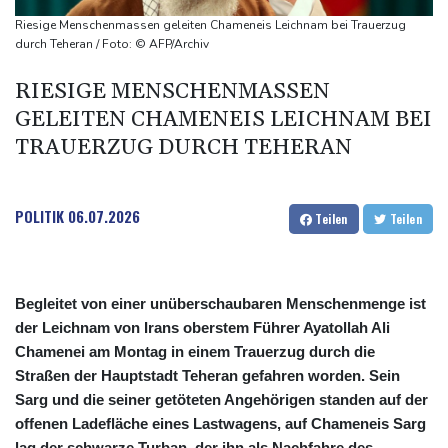
Infantino
Riesige Menschenmassen geleiten Chameneis Leichnam bei Trauerzug
Steinmeier-Nachfolge: Özdemir spricht sich für eine Frau aus
durch Teheran / Foto: © AFP/Archiv
Wissenschaftler bestätigen: Schrottteil von SpaceX-Rakete auf
RIESIGE MENSCHENMASSEN
Mond eingeschlagen
GELEITEN CHAMENEIS LEICHNAM BEI
Nilpferd-Baby von Herde von Drogenboss Escobar erst gerettet
TRAUERZUG DURCH TEHERAN
und dann doch gestorben
Niedrigwasser: Ex-Umweltministerin Lemke fordert
grundsätzliche Gegenmaßnahmen
POLITIK
06.07.2026
Teilen
Teilen
Begleitet von einer unüberschaubaren Menschenmenge ist
der Leichnam von Irans oberstem Führer Ayatollah Ali
Chamenei am Montag in einem Trauerzug durch die
Straßen der Hauptstadt Teheran gefahren worden. Sein
Sarg und die seiner getöteten Angehörigen standen auf der
offenen Ladefläche eines Lastwagens, auf Chameneis Sarg
lag der schwarze Turban, der ihn als Nachfahre des