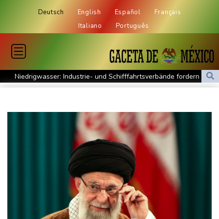
Deutsch
English
Español
Français
Italiano
Português
Niedrigwasser: Industrie- und Schifffahrtsverbände fordern
konkrete Schritte
Extremes Niedrigwasser: Verkehrsminister Bilger lädt zu
Spitzentreffen in Bonn
Bundesgerichtshof urteilt über Mann wegen Kriegsverbrechen in
syrischem Bürgerkrieg
Urteil in Prozess um tödlichen Autoanschlag auf Verdi-
Demonstration in München
Vorwurf der Preisabsprache: Drei US-Produzenten müssen 53
Millionen Eier spenden
Investoren-Affäre: Fifa-Spitze stellt sich "uneingeschränkt" hinter