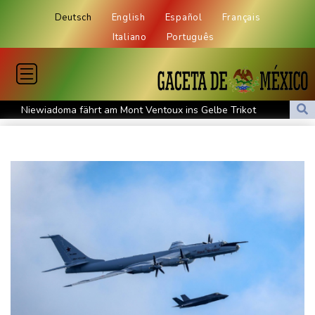
Deutsch
English
Español
Français
Italiano
Português
Niewiadoma fährt am Mont Ventoux ins Gelbe Trikot
Trumps umstrittener Justizminister Blanche kurz vor der
Bestätigung im Senat
Peru und Mexiko nehmen diplomatische Beziehungen wieder auf
"Steile Lernkurve": Kretschmann lobt Amtsführung von Merz
US-Unternehmen bauen im Juli Arbeitsplätze ab
Saudi-Arabien, Türkei und Pakistan schließen inmitten von Iran-
Krieg Verteidigungsabkommen
Polizei entdeckt Cannabisplantage mit mehr als 900 Pflanzen in
Kerpen - Festnahme
Xiaomi Skynomad: N70 und N90 erhöhen den Druck auf Europas