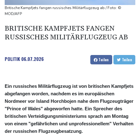
SUV-Markt
Britische Kampfjets fangen russisches Militärflugzeug ab / Foto: ©
Sicherheitskreise vermuten russische Kampagne hinter
MOD/AFP
Falschvideo zu Merz-Rücktritt
BRITISCHE KAMPFJETS FANGEN
Papst Leo XIV. will bei Frankreich-Besuch Missbrauchsopfer
RUSSISCHES MILITÄRFLUGZEUG AB
treffen
POLITIK
06.07.2026
Teilen
Teilen
Ein russisches Militärflugzeug ist von britischen Kampfjets
abgefangen worden, nachdem es im europäischen
Nordmeer vor Island Horchbojen nahe dem Flugzeugträger
"Prince of Wales" abgeworfen hatte. Ein Sprecher des
britischen Verteidigungsministeriums sprach am Montag
von einem "gefährlichen und unprofessionellem" Verhalten
der russischen Flugzeugbesatzung.