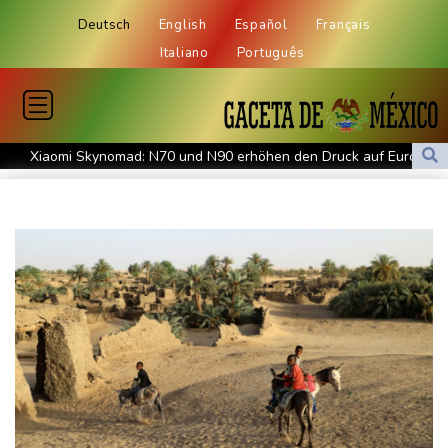
Deutsch
English
Español
Français
Italiano
Português
Xiaomi Skynomad: N70 und N90 erhöhen den Druck auf Europas
SUV-Markt
Sicherheitskreise vermuten russische Kampagne hinter
Falschvideo zu Merz-Rücktritt
Papst Leo XIV. will bei Frankreich-Besuch Missbrauchsopfer
treffen
Nationaler Sicherheitsrat mit Merz tagt zu Drohnenvorfall in
Leipzig
Kabel der Deutschen Bahn beschädigt: Kölner Staatsschutz
ermittelt wegen Sabotage
Frankreichs Außenminister Barrot kündigt Reaktion auf russische