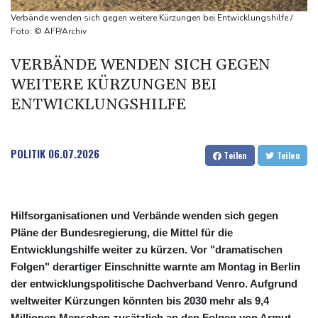
Wahlkampf-Einmischung an
Verbände wenden sich gegen weitere Kürzungen bei Entwicklungshilfe /
Ein Viertel der Reisenden in Deutschland lässt sich Ziele von der
Foto: © AFP/Archiv
KI vorschlagen
VERBÄNDE WENDEN SICH GEGEN
Norwegens Fußball-Verband fordert Infantinos Rücktritt
WEITERE KÜRZUNGEN BEI
Verurteilte Linksextremistin: Bundesgerichtshof bestätigt
ENTWICKLUNGSHILFE
Beugehaft für Lina E.
Verweigerter Dopingtest: NADA will Vierjahressperre für Ansah
POLITIK
06.07.2026
Teilen
Teilen
Hilfsorganisationen und Verbände wenden sich gegen
Pläne der Bundesregierung, die Mittel für die
Entwicklungshilfe weiter zu kürzen. Vor "dramatischen
Folgen" derartiger Einschnitte warnte am Montag in Berlin
der entwicklungspolitische Dachverband Venro. Aufgrund
weltweiter Kürzungen könnten bis 2030 mehr als 9,4
Millionen Menschen zusätzlich an den Folgen von Armut,