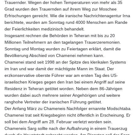
Trauernder. Wegen der hohen Temperaturen von mehr als 35
Grad wurden den Trauernden auf ihrem Weg zur Moschee
Erfrischungen gereicht. Wie die iranische Nachrichtenagentur Irna
berichtete, wurden am Sonntag rund 4000 Menschen am Rande
der Feierlichkeiten medizinisch behandelt.
Insgesamt rechnen die Behörden in Teheran mit bis zu 20
Millionen Teilnehmern an den tagelangen Trauerzeremonien.
Sonntag und Montag wurden zu Feiertagen erklärt, damit die
Bevölkerung Abschied von Chamenei nehmen kann.
Chamenei stand seit 1998 an der Spitze des klerikalen Systems
im Iran und war damit der mächtigste Mann im Staat. Der
erzkonservative oberste Führer war am ersten Tag des US-
israelischen Krieges gegen den Iran bei einem Angriff auf seine
Residenz in Teheran getötet worden. Neben dem 86-Jährigen
wurden dabei auch mehrere seiner Angehörigen und weitere
ranghohe Vertreter der iranischen Führung getötet.
Der Anfang März zu Chameneis Nachfolger ernannte Modschtaba
Chamenei trat seit Kriegsbeginn nicht öffentlich in Erscheinung. Er
soll bei dem Angriff am 28. Februar verletzt worden sein.
Chameneis Sarg sollte nach der Aufbahrung in einem Trauerzug
durch die Hauptstadt gebracht werden. Am Dienstag soll der Sarg