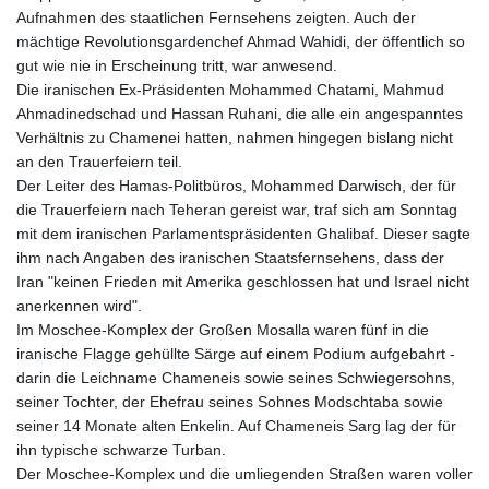
Aufnahmen des staatlichen Fernsehens zeigten. Auch der
mächtige Revolutionsgardenchef Ahmad Wahidi, der öffentlich so
gut wie nie in Erscheinung tritt, war anwesend.
Die iranischen Ex-Präsidenten Mohammed Chatami, Mahmud
Ahmadinedschad und Hassan Ruhani, die alle ein angespanntes
Verhältnis zu Chamenei hatten, nahmen hingegen bislang nicht
an den Trauerfeiern teil.
Der Leiter des Hamas-Politbüros, Mohammed Darwisch, der für
die Trauerfeiern nach Teheran gereist war, traf sich am Sonntag
mit dem iranischen Parlamentspräsidenten Ghalibaf. Dieser sagte
ihm nach Angaben des iranischen Staatsfernsehens, dass der
Iran "keinen Frieden mit Amerika geschlossen hat und Israel nicht
anerkennen wird".
Im Moschee-Komplex der Großen Mosalla waren fünf in die
iranische Flagge gehüllte Särge auf einem Podium aufgebahrt -
darin die Leichname Chameneis sowie seines Schwiegersohns,
seiner Tochter, der Ehefrau seines Sohnes Modschtaba sowie
seiner 14 Monate alten Enkelin. Auf Chameneis Sarg lag der für
ihn typische schwarze Turban.
Der Moschee-Komplex und die umliegenden Straßen waren voller