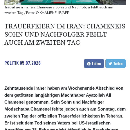
neue Gespräche
Trauerfeiern im Iran: Chameneis Sohn und Nachfolger fehlt auch am
Fund von Sprengstoffdrohne sorgt für Debatte über
zweiten Tag / Foto: © KHAMENEI.IR/AFP
Luftsicherheit
TRAUERFEIERN IM IRAN: CHAMENEIS
Für zwei Jahre: Salah-Wechsel zu Trabzonspor perfekt
SOHN UND NACHFOLGER FEHLT
Niedrigwasser: Bilger erwägt Aufhebung von Sonn- und
AUCH AM ZWEITEN TAG
Feiertagsfahrverbot für Lkw
POLITIK
05.07.2026
Teilen
Teilen
Zehntausende Iraner haben am Wochenende Abschied von
dem getöteten langjährigen Machthaber Ayatollah Ali
Chamenei genommen. Sein Sohn und Nachfolger
Modschtaba Chamenei fehlte jedoch auch am Sonntag, dem
zweiten Tag der offiziellen Trauerfeierlichkeiten in Teheran.
Er ist seit dem Tod seines Vaters bei US-israelischen
Angriffen am 28. Februar nicht öffentlich in Erscheinung