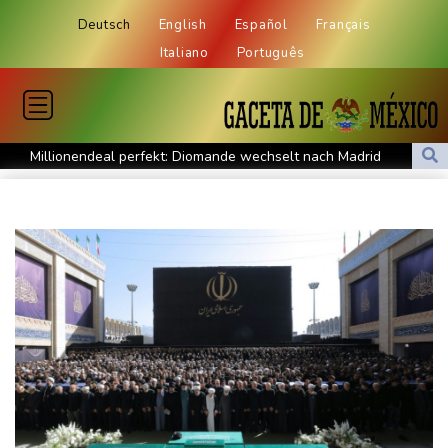
Deutsch
English
Español
Français
Italiano
Português
Millionendeal perfekt: Diomande wechselt nach Madrid
US-Republikaner wollen früheren Corona-Berater Fauci vor
Gericht stellen lassen
Forlán wird Nationaltrainer in Uruguay
Böden in Deutschland ähnlich trocken wie in Dürrejahren 2018
und 2022
Mutter mit 71 Stichen getötet und Leiche zerstückelt: Mann muss
in Psychiatrie
Nach Ausweisung von Journalistin: Russland wirft Frankreich
"politische Verfolgung" vor
Iran-Krieg: Berichte über US-Munitionsknappheit - Pakistan will