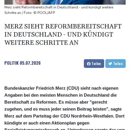
Kreise: Türkei will mit Pakistan und Saudi-Arabien
Merz sieht Reformbereitschaft in Deutschland - und kündigt weitere
Verteidigungspakt schließen
Schritte an / Foto: © POOL/AFP
Sprengstoff-Drohne am Leipziger Flughafen:
MERZ SIEHT REFORMBEREITSCHAFT
Bundesanwaltschaft übernimmt Ermittlungen
IN DEUTSCHLAND - UND KÜNDIGT
WEITERE SCHRITTE AN
POLITIK
05.07.2026
Teilen
Teilen
Bundeskanzler Friedrich Merz (CDU) sieht nach eigenen
Angaben bei den meisten Menschen in Deutschland die
Bereitschaft zu Reformen. Es müsse aber "gerecht
zugehen, und es muss jeder seinen Beitrag leisten", sagte
Merz auf dem Parteitag der CDU Nordrhein-Westfalen. Dort
kündigte er auch einen Aktionsplan gegen
Sozialleistungsmissbrauch an. Unterdessen sorgte das von