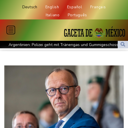
Deutsch
English
Español
Français
Italiano
Português
Argentinien: Polizei geht mit Tränengas und Gummigeschossen
gegen Proteste vor
WNBA: Toronto bleibt trotz starker Sabally in der Krise
Grindel erwartet nahendes Ende der Ära Infantino
Regierung will bei Klimaschutz vorerst nicht nachsteuern - Kritik
der Grünen
Hitze und Niedrigwasser: Städte- und Gemeindebund fordert
"nationalen Kraftakt"
Infantinos Investorenplan: FIFA-Experte fordert Aufarbeitung
Biathlon-Olympiasieger Jacquelin wird Teilzeit-Radprofi
Kircher: VAR nicht "zu kleinteilig" einsetzen