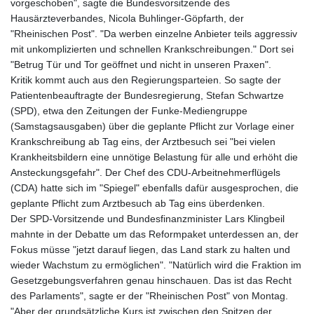
vorgeschoben", sagte die Bundesvorsitzende des
Hausärzteverbandes, Nicola Buhlinger-Göpfarth, der
"Rheinischen Post". "Da werben einzelne Anbieter teils aggressiv
mit unkomplizierten und schnellen Krankschreibungen." Dort sei
"Betrug Tür und Tor geöffnet und nicht in unseren Praxen".
Kritik kommt auch aus den Regierungsparteien. So sagte der
Patientenbeauftragte der Bundesregierung, Stefan Schwartze
(SPD), etwa den Zeitungen der Funke-Mediengruppe
(Samstagsausgaben) über die geplante Pflicht zur Vorlage einer
Krankschreibung ab Tag eins, der Arztbesuch sei "bei vielen
Krankheitsbildern eine unnötige Belastung für alle und erhöht die
Ansteckungsgefahr". Der Chef des CDU-Arbeitnehmerflügels
(CDA) hatte sich im "Spiegel" ebenfalls dafür ausgesprochen, die
geplante Pflicht zum Arztbesuch ab Tag eins überdenken.
Der SPD-Vorsitzende und Bundesfinanzminister Lars Klingbeil
mahnte in der Debatte um das Reformpaket unterdessen an, der
Fokus müsse "jetzt darauf liegen, das Land stark zu halten und
wieder Wachstum zu ermöglichen". "Natürlich wird die Fraktion im
Gesetzgebungsverfahren genau hinschauen. Das ist das Recht
des Parlaments", sagte er der "Rheinischen Post" von Montag.
"Aber der grundsätzliche Kurs ist zwischen den Spitzen der