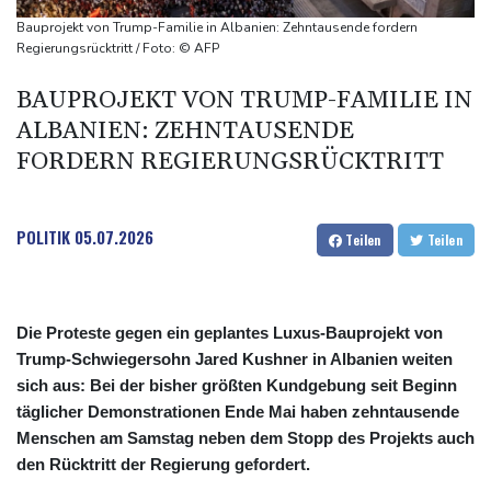
Waldbrand in Kanada: Notstand in British Columbia ausgerufen -
Bauprojekt von Trump-Familie in Albanien: Zehntausende fordern
20.000 Menschen evakuiert
Regierungsrücktritt / Foto: © AFP
Dobrindt will Forschung zur Drohensicherheit in Deutschland
BAUPROJEKT VON TRUMP-FAMILIE IN
ausbauen
ALBANIEN: ZEHNTAUSENDE
Iran bekräftigt harte Haltung in Streit um Straße von Hormus
FORDERN REGIERUNGSRÜCKTRITT
POLITIK
05.07.2026
Teilen
Teilen
Die Proteste gegen ein geplantes Luxus-Bauprojekt von
Trump-Schwiegersohn Jared Kushner in Albanien weiten
sich aus: Bei der bisher größten Kundgebung seit Beginn
täglicher Demonstrationen Ende Mai haben zehntausende
Menschen am Samstag neben dem Stopp des Projekts auch
den Rücktritt der Regierung gefordert.