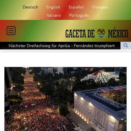
Deutsch
English
Español
Français
Italiano
Português
Nächster Dreifachsieg für Aprilia - Fernández triumphiert
Verkehrsminister Bilger will Boni von Bahnmanagern an Ziele
knüpfen
Bericht: Trotz Sanierung nur jeder vierte Zug zwischen Hamburg
und Berlin pünktlich
FC Bayern: Kompany setzt auf Musiala
Waldbrände in Kanada: Notstand in Provinz British Columbia
ausgerufen
Verdacht auf illegales Rennen: Zwei Tote nach Motorrad-Unfall
in Köln
Im EM-Becken: Berkhahn sieht "nicht viele Medaillenchancen"