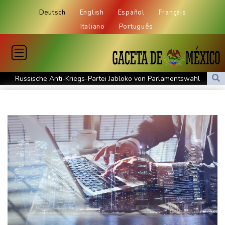
Deutsch
English
Español
Français
Italiano
Português
Russische Anti-Kriegs-Partei Jabloko von Parlamentswahl
ausgeschlossen
Tränen bei Lückenkemper: Aus im Halbfinale
30 Jahre nach Mord an Tupac Shakur: Prozess in Las Vegas
begonnen
Mindestens 111 Tote bei schwerem Erdbeben in Kolumbien
Erste deutsche Medaille: Mabry holt EM-Bronze
Mehr als 70 Prozent Englands von Dürre betroffen
Mindestens 111 Tote bei schwerem Erdbeben in Kolumbien -
Katastrophenfall ausgerufen
Trump fordert Entschädigungen vom Iran