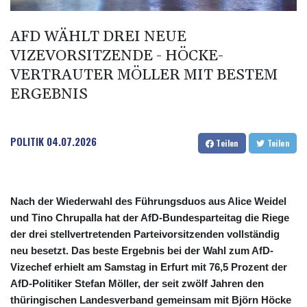
Russische Oppositionspartei Jabloko von Parlamentswahl
ausgeschlossen
AFD WÄHLT DREI NEUE
Schwimm-EM: Märtens holt mit Staffel erste Becken-Medaille
VIZEVORSITZENDE - HÖCKE-
VERTRAUTER MÖLLER MIT BESTEM
ERGEBNIS
POLITIK
04.07.2026
Teilen
Teilen
Nach der Wiederwahl des Führungsduos aus Alice Weidel
und Tino Chrupalla hat der AfD-Bundesparteitag die Riege
der drei stellvertretenden Parteivorsitzenden vollständig
neu besetzt. Das beste Ergebnis bei der Wahl zum AfD-
Vizechef erhielt am Samstag in Erfurt mit 76,5 Prozent der
AfD-Politiker Stefan Möller, der seit zwölf Jahren den
thüringischen Landesverband gemeinsam mit Björn Höcke