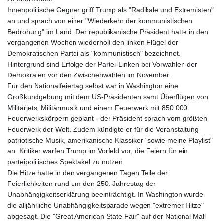
Innenpolitische Gegner griff Trump als "Radikale und Extremisten"
an und sprach von einer "Wiederkehr der kommunistischen
Bedrohung" im Land. Der republikanische Präsident hatte in den
vergangenen Wochen wiederholt den linken Flügel der
Demokratischen Partei als "kommunistisch" bezeichnet.
Hintergrund sind Erfolge der Partei-Linken bei Vorwahlen der
Demokraten vor den Zwischenwahlen im November.
Für den Nationalfeiertag selbst war in Washington eine
Großkundgebung mit dem US-Präsidenten samt Überflügen von
Militärjets, Militärmusik und einem Feuerwerk mit 850.000
Feuerwerkskörpern geplant - der Präsident sprach vom größten
Feuerwerk der Welt. Zudem kündigte er für die Veranstaltung
patriotische Musik, amerikanische Klassiker "sowie meine Playlist"
an. Kritiker warfen Trump im Vorfeld vor, die Feiern für ein
parteipolitisches Spektakel zu nutzen.
Die Hitze hatte in den vergangenen Tagen Teile der
Feierlichkeiten rund um den 250. Jahrestag der
Unabhängigkeitserklärung beeinträchtigt. In Washington wurde
die alljährliche Unabhängigkeitsparade wegen "extremer Hitze"
abgesagt. Die "Great American State Fair" auf der National Mall