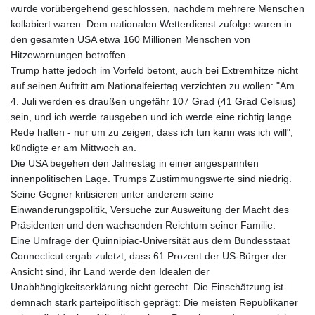
wurde vorübergehend geschlossen, nachdem mehrere Menschen
kollabiert waren. Dem nationalen Wetterdienst zufolge waren in
den gesamten USA etwa 160 Millionen Menschen von
Hitzewarnungen betroffen.
Trump hatte jedoch im Vorfeld betont, auch bei Extremhitze nicht
auf seinen Auftritt am Nationalfeiertag verzichten zu wollen: "Am
4. Juli werden es draußen ungefähr 107 Grad (41 Grad Celsius)
sein, und ich werde rausgeben und ich werde eine richtig lange
Rede halten - nur um zu zeigen, dass ich tun kann was ich will",
kündigte er am Mittwoch an.
Die USA begehen den Jahrestag in einer angespannten
innenpolitischen Lage. Trumps Zustimmungswerte sind niedrig.
Seine Gegner kritisieren unter anderem seine
Einwanderungspolitik, Versuche zur Ausweitung der Macht des
Präsidenten und den wachsenden Reichtum seiner Familie.
Eine Umfrage der Quinnipiac-Universität aus dem Bundesstaat
Connecticut ergab zuletzt, dass 61 Prozent der US-Bürger der
Ansicht sind, ihr Land werde den Idealen der
Unabhängigkeitserklärung nicht gerecht. Die Einschätzung ist
demnach stark parteipolitisch geprägt: Die meisten Republikaner