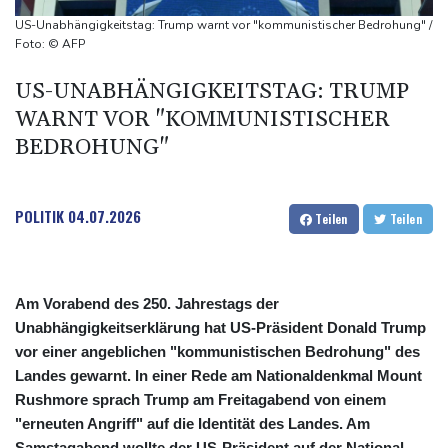
DAK-Analyse: ADHS-Neudiagnosen bei Kindern deutlich
US-Unabhängigkeitstag: Trump warnt vor "kommunistischer Bedrohung" /
gestiegen
Foto: © AFP
Sohn: Krebs von Ex-Präsident Biden hat sich ausgebreitet und
US-UNABHÄNGIGKEITSTAG: TRUMP
Metastasen gebildet
WARNT VOR "KOMMUNISTISCHER
Iran stellt harte Bedingungen für Öffnung der Straße von
BEDROHUNG"
Hormus
POLITIK
04.07.2026
Teilen
Teilen
Am Vorabend des 250. Jahrestags der
Unabhängigkeitserklärung hat US-Präsident Donald Trump
vor einer angeblichen "kommunistischen Bedrohung" des
Landes gewarnt. In einer Rede am Nationaldenkmal Mount
Rushmore sprach Trump am Freitagabend von einem
"erneuten Angriff" auf die Identität des Landes. Am
Samstagabend wollte der US-Präsident auf der National