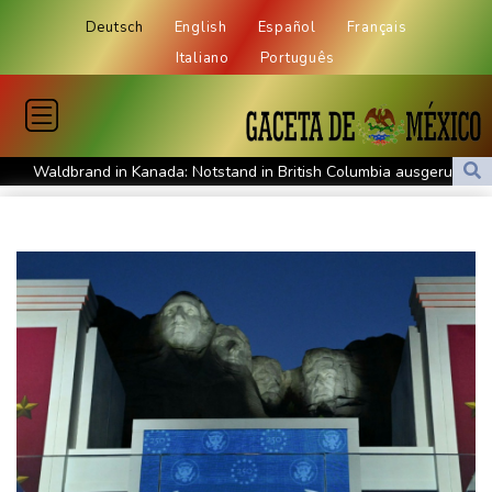
Deutsch
English
Español
Français
Italiano
Português
Waldbrand in Kanada: Notstand in British Columbia ausgerufen -
20.000 Menschen evakuiert
Dobrindt will Forschung zur Drohensicherheit in Deutschland
ausbauen
Iran bekräftigt harte Haltung in Streit um Straße von Hormus
Amtsantritt von Kolumbiens Staatschef De la Espriella von
Gewalt überschattet
Basketball-WM: Geiselsöder macht gesamte Vorbereitung mit
Taifun "Dolphin": Flugausfälle, Evakuierung und höchste
Warnstufe in China
Lionel Messi trauert um Vater und langjährigen Manager Jorge