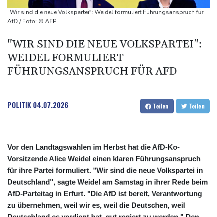
Sri Lanka setzt nach Unruhen in Gefängnis Soldaten ein
"Wir sind die neue Volkspartei": Weidel formuliert Führungsanspruch für
Zuwächse in der Autobranche: Industrieproduktion legt im Juni
AfD / Foto: © AFP
leicht zu
"WIR SIND DIE NEUE VOLKSPARTEI":
76-jähriger Landwirt in Nordrhein-Westfalen von Traktor
WEIDEL FORMULIERT
überrollt und getötet
FÜHRUNGSANSPRUCH FÜR AFD
POLITIK
04.07.2026
Teilen
Teilen
Vor den Landtagswahlen im Herbst hat die AfD-Ko-
Vorsitzende Alice Weidel einen klaren Führungsanspruch
für ihre Partei formuliert. "Wir sind die neue Volkspartei in
Deutschland", sagte Weidel am Samstag in ihrer Rede beim
AfD-Parteitag in Erfurt. "Die AfD ist bereit, Verantwortung
zu übernehmen, weil wir es, weil die Deutschen, weil
Deutschland es verdient hat, gut regiert zu werden." Den