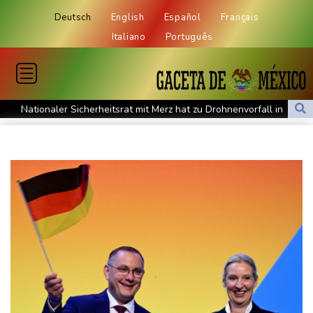
Deutsch
English
Español
Français
Italiano
Português
Nationaler Sicherheitsrat mit Merz hat zu Drohnenvorfall in
Leipzig getagt
Dina Ebimbe wechselt von Frankfurt zu Schalke
Regierung und Opposition in Venezuela nehmen offiziellen
Dialog auf - ohne Machado
Schwimm-EM: Gose holt Gold im Freiwasser-Knockout
Angeblicher "Geburtstourismus": Trump unternimmt neuen
Vorstoß im Streit um US-Staatsbürgerschaft
Würgeschlange an Kanalufer in Schleswig-Holstein entdeckt
Unter Traktor eingeklemmt: Zwölfjähriger stirbt in Nordrhein-
Westfalen