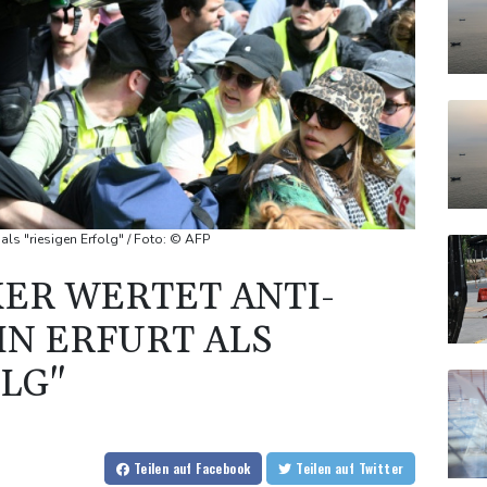
 als "riesigen Erfolg" / Foto: © AFP
KER WERTET ANTI-
IN ERFURT ALS
LG"
Teilen
auf Facebook
Teilen
auf Twitter