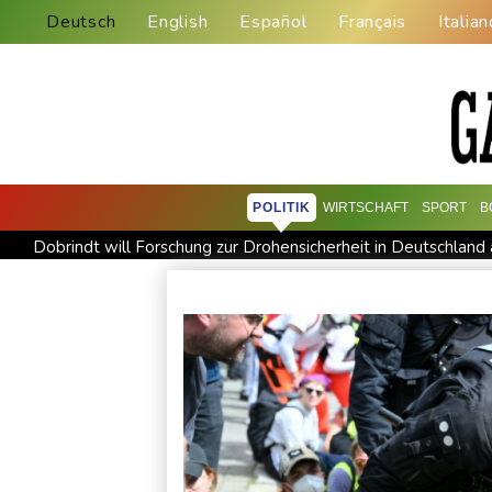
Deutsch
English
Español
Français
Italian
POLITIK
WIRTSCHAFT
SPORT
B
Dobrindt will Forschung zur Drohensicherheit in Deutschland
Amtsantritt von Kolumbiens Staatschef De la Espriella von 
Taifun "Dolphin": Flugausfälle, Evakuierung und höchste Warns
DAK-Analyse: ADHS-Neudiagnosen bei Kindern deutlich ges
Iran stellt harte Bedingungen für Öffnung der Straße von Ho