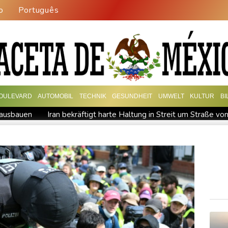
o
Português
OULEVARD
AUTOMOBIL
TECHNIK
GESUNDHEIT
UMWELT
KULTUR
B
 ausbauen
Iran bekräftigt harte Haltung in Streit um Straße v
Gewalt überschattet
Basketball-WM: Geiselsöder macht gesam
tufe in China
Lionel Messi trauert um Vater und langjährigen
tiegen
Sohn: Krebs von Ex-Präsident Biden hat sich ausgebre
rmus
Trauerflor und Schweigeminute: Inter Miami trauert mit M