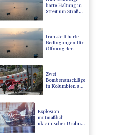
harte Haltung in
Streit um Straße
von Hormus
Iran stellt harte
Bedingungen für
Öffnung der
Straße von
Hormus
Zwei
Bombenanschläge
in Kolumbien an
erstem Tag im
Amt des neuen
Präsidenten
Espriella
Explosion
mutmaßlich
ukrainischer Drohne
in Bulgarien löst