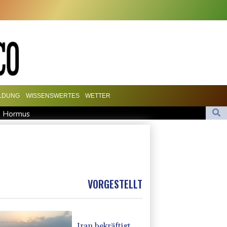
ILDUNG
WISSENSWERTES
WETTER
on Hormus
te Vorbereitung mit
 Manager Jorge
itet und Metastasen gebildet
essi
VORGESTELLT
Iran bekräftigt