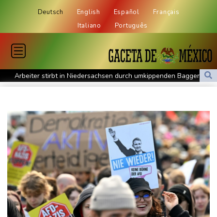
Deutsch
English
Español
Français
Italiano
Português
Arbeiter stirbt in Niedersachsen durch umkippenden Bagger
Mehr Geld für Bundeswehr und Infrastruktur: Industrie erhält
mehr Aufträge
Bislang fast 12.000 Hitzetote in Deutschland - hohe Sterblichkeit
vor allem im Juni
Arbeiter stribt in Niedersachsen durch umkippenden Bagger
Studie: Klimawandel verdoppelt Wahrscheinlichkeit für
Waldbrände in Kanada
Niedersachsen: Splittergranate aus Zweitem Weltkrieg in
Einfamilienhaus entdeckt
Commerzbank meldet Rekordergebnis - Gespräche mit Unicredit