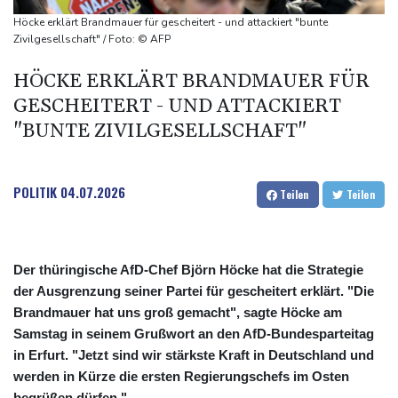
stehen an
Höcke erklärt Brandmauer für gescheitert - und attackiert "bunte
Coup für Köln: Hendrich kehrt in die Bundesliga zurück
Zivilgesellschaft" / Foto: © AFP
Kokain in Lutschern: 68-Jähriger bei Schmuggelversuch in
HÖCKE ERKLÄRT BRANDMAUER FÜR
Düsseldorf ertappt
GESCHEITERT - UND ATTACKIERT
"Infanti-No Go": Pressestimmen zum Verbleib des FIFA-Chefs
"BUNTE ZIVILGESELLSCHAFT"
POLITIK
04.07.2026
Teilen
Teilen
Der thüringische AfD-Chef Björn Höcke hat die Strategie
der Ausgrenzung seiner Partei für gescheitert erklärt. "Die
Brandmauer hat uns groß gemacht", sagte Höcke am
Samstag in seinem Grußwort an den AfD-Bundesparteitag
in Erfurt. "Jetzt sind wir stärkste Kraft in Deutschland und
werden in Kürze die ersten Regierungschefs im Osten
begrüßen dürfen."