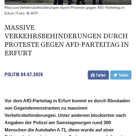
Selenskyj erstmals seit Beginn von Ukraine-Krieg nach Serbien
Massive Verkehrsbehinderungen durch Proteste gegen AfD-Parteitag in
gereist
Erfurt / Foto: © AFP
Russland weist Verantwortung für Drohnenvorfall an Leipziger
MASSIVE
Flughafen zurück
VERKEHRSBEHINDERUNGEN DURCH
US-Berufungsgericht bestätigt Aussetzung von Trumps
PROTESTE GEGEN AFD-PARTEITAG IN
umstrittenen Ballsaal-Plänen
ERFURT
Nach Andrang auf Ceuta: Spanien und Italien streiten über
Grenzkontrollen
POLITIK
04.07.2026
Teilen
Teilen
Vor dem AfD-Parteitag in Erfurt kommt es durch Blockaden
von Gegendemonstranten zu massiven
Verkehrsbehinderungen. Unter anderem blockierten nach
Angaben der Polizei am Samstagmorgen rund 300
Menschen die Autobahn A 71, diese wurde auf einer