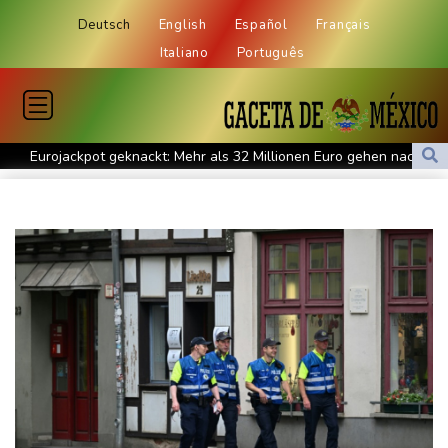
Deutsch
English
Español
Français
Italiano
Português
Eurojackpot geknackt: Mehr als 32 Millionen Euro gehen nach
Nordrhein-Westfalen
Menschenrechtsgruppen: Mehr als 140 Tote bei Migrationskrise
in Ceuta
Mindestens zehn Tote bei Angriffen der pro-iranischen Huthis im
Jemen
US-Senat stimmt für verschärfte Sanktionen gegen Russland
US-Gericht setzt Bau von Trumps Ballsaal aus - Präsident
kündigt Berufung an
Direkt-ICE Berlin-Paris bleibt wegen Technikproblemen vorerst
unterbrochen