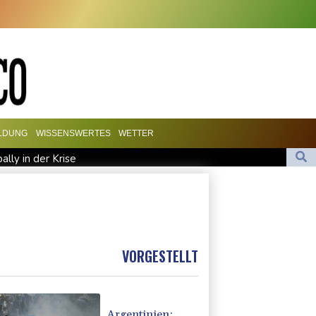
ILDUNG
WISSENSWERTES
WETTER
lly in der Krise
nen
 fordert Aufarbeitung
mit Pakistan und Saudi-Arabien Verteidigungspakt schließen
VORGESTELLT
Argentinien: