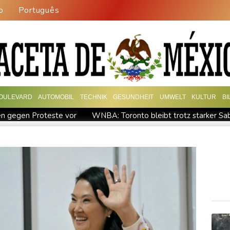
o
Português
OULEVARD
AUTOMOBIL
TECHNIK
GESUNDHEIT
UMWELT
KULTUR
B
en gegen Proteste vor
WNBA: Toronto bleibt trotz starker Saba
ung will bei Klimaschutz vorerst nicht nachsteuern - Kritik der Grü
"nationalen Kraftakt"
Infantinos Investorenplan: FIFA-Experte
ircher: VAR nicht "zu kleinteilig" einsetzen
Kreise: Türkei will 
chaft übernimmt Ermittlungen