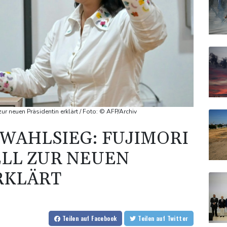
zur neuen Präsidentin erklärt / Foto: © AFP/Archiv
WAHLSIEG: FUJIMORI
ELL ZUR NEUEN
RKLÄRT
Teilen
auf Facebook
Teilen
auf Twitter