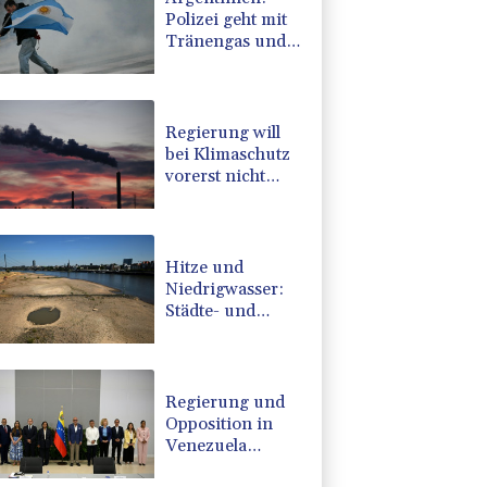
Polizei geht mit
Tränengas und
Gummigeschossen
gegen Proteste
vor
Regierung will
bei Klimaschutz
vorerst nicht
nachsteuern -
Kritik der
Grünen
Hitze und
Niedrigwasser:
Städte- und
Gemeindebund
fordert
"nationalen
Kraftakt"
Regierung und
Opposition in
Venezuela
beginnen