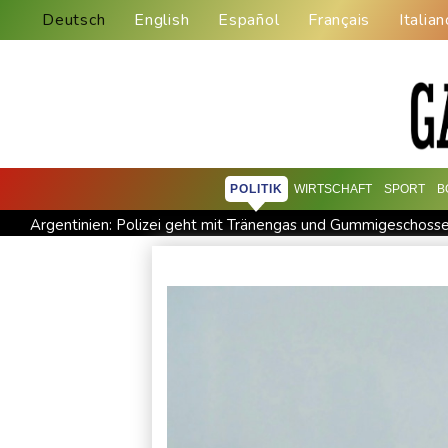
Deutsch
English
Español
Français
Italian
POLITIK
WIRTSCHAFT
SPORT
B
Argentinien: Polizei geht mit Tränengas und Gummigeschoss
Grindel erwartet nahendes Ende der Ära Infantino
Regier
Hitze und Niedrigwasser: Städte- und Gemeindebund fordert 
Biathlon-Olympiasieger Jacquelin wird Teilzeit-Radprofi
K
Sprengstoff-Drohne am Leipziger Flughafen: Bundesanwalts