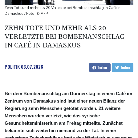
kündigt Berufung an
Zehn Tote und mehr als 20 Verletzte bei Bombenanschlag in Café in
Direkt-ICE Berlin-Paris bleibt wegen Technikproblemen vorerst
Damaskus / Foto: © AFP
unterbrochen
ZEHN TOTE UND MEHR ALS 20
Selenskyj erstmals seit Beginn von Ukraine-Krieg nach Serbien
VERLETZTE BEI BOMBENANSCHLAG
gereist
IN CAFÉ IN DAMASKUS
POLITIK
03.07.2026
Teilen
Teilen
Bei dem Bombenanschlag am Donnerstag in einem Café im
Zentrum von Damaskus sind laut einer neuen Bilanz der
Regierung zehn Menschen getötet worden. 21 weitere
Menschen wurden verletzt, wie das syrische
Gesundheitsministerium am Freitag mitteilte. Zunächst
bekannte sich weiterhin niemand zu der Tat. In einer
vorherigen Zwischenbilanz hatte das Ministerium von neun