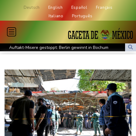
Deutsch
English
Español
Français
Italiano
Português
Auftakt-Misere gestoppt: Berlin gewinnt in Bochum
Trump macht erneut Druck auf Zentralbank-Vorständin Cook
"Medizinische Bedenken": Asllani bleibt bei Hoffenheim
Eurojackpot geknackt: Mehr als 32 Millionen Euro gehen nach
Nordrhein-Westfalen
Menschenrechtsgruppen: Mehr als 140 Tote bei Migrationskrise
in Ceuta
Mindestens zehn Tote bei Angriffen der pro-iranischen Huthis im
Jemen
US-Senat stimmt für verschärfte Sanktionen gegen Russland
US-Gericht setzt Bau von Trumps Ballsaal aus - Präsident