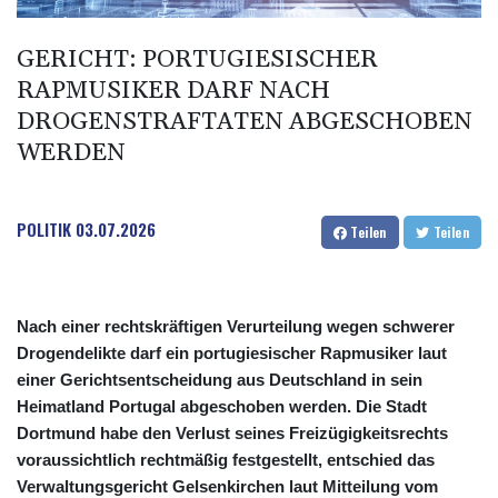
DIHK fordert "resiliente" Infrastruktur: Wasserstraßen besser an
Niedrigwasser anpassen
GERICHT: PORTUGIESISCHER
Zverev hadert nach Aus: "Schlechtestes Spiel der Saison"
RAPMUSIKER DARF NACH
Vier deutsche, neun neue: Teammanager-Rekorde in England
DROGENSTRAFTATEN ABGESCHOBEN
WERDEN
POLITIK
03.07.2026
Teilen
Teilen
Nach einer rechtskräftigen Verurteilung wegen schwerer
Drogendelikte darf ein portugiesischer Rapmusiker laut
einer Gerichtsentscheidung aus Deutschland in sein
Heimatland Portugal abgeschoben werden. Die Stadt
Dortmund habe den Verlust seines Freizügigkeitsrechts
voraussichtlich rechtmäßig festgestellt, entschied das
Verwaltungsgericht Gelsenkirchen laut Mitteilung vom