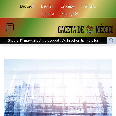
Deutsch
English
Español
Français
Italiano
Português
Studie: Klimawandel verdoppelt Wahrscheinlichkeit für
Waldbrände in Kanada
Niedersachsen: Splittergranate aus Zweitem Weltkrieg in
Einfamilienhaus entdeckt
Commerzbank meldet Rekordergebnis - Gespräche mit Unicredit
stehen an
Coup für Köln: Hendrich kehrt in die Bundesliga zurück
Kokain in Lutschern: 68-Jähriger bei Schmuggelversuch in
Düsseldorf ertappt
"Infanti-No Go": Pressestimmen zum Verbleib des FIFA-Chefs
Manipulierte Trainerwahl? Razzia bei Südkoreas Fußball-Verband