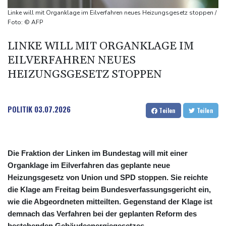
kündigt Berufung an
Linke will mit Organklage im Eilverfahren neues Heizungsgesetz stoppen /
Direkt-ICE Berlin-Paris bleibt wegen Technikproblemen vorerst
Foto: © AFP
unterbrochen
LINKE WILL MIT ORGANKLAGE IM
Selenskyj erstmals seit Beginn von Ukraine-Krieg nach Serbien
EILVERFAHREN NEUES
gereist
HEIZUNGSGESETZ STOPPEN
POLITIK
03.07.2026
Teilen
Teilen
Die Fraktion der Linken im Bundestag will mit einer
Organklage im Eilverfahren das geplante neue
Heizungsgesetz von Union und SPD stoppen. Sie reichte
die Klage am Freitag beim Bundesverfassungsgericht ein,
wie die Abgeordneten mitteilten. Gegenstand der Klage ist
demnach das Verfahren bei der geplanten Reform des
bestehenden Gebäudeenergiegesetzes.