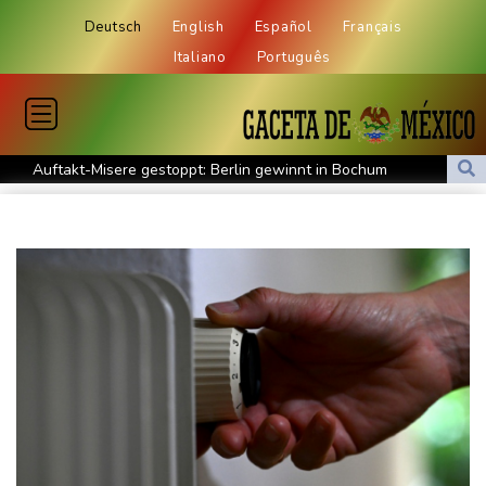
Deutsch
English
Español
Français
Italiano
Português
Auftakt-Misere gestoppt: Berlin gewinnt in Bochum
Trump macht erneut Druck auf Zentralbank-Vorständin Cook
"Medizinische Bedenken": Asllani bleibt bei Hoffenheim
Eurojackpot geknackt: Mehr als 32 Millionen Euro gehen nach
Nordrhein-Westfalen
Menschenrechtsgruppen: Mehr als 140 Tote bei Migrationskrise
in Ceuta
Mindestens zehn Tote bei Angriffen der pro-iranischen Huthis im
Jemen
US-Senat stimmt für verschärfte Sanktionen gegen Russland
US-Gericht setzt Bau von Trumps Ballsaal aus - Präsident