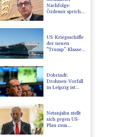
Nachfolge:
Özdemir spricht
sich für eine
Frau aus
US-Kriegsschiffe
der neuen
"Trump"-Klasse
könnten 275
Milliarden Dollar
kosten
Dobrindt:
Drohnen-Vorfall
in Leipzig ist
"neue
Gefahrenqualität"
Netanjahu stellt
sich gegen US-
Plan zum
Gazastreifen -