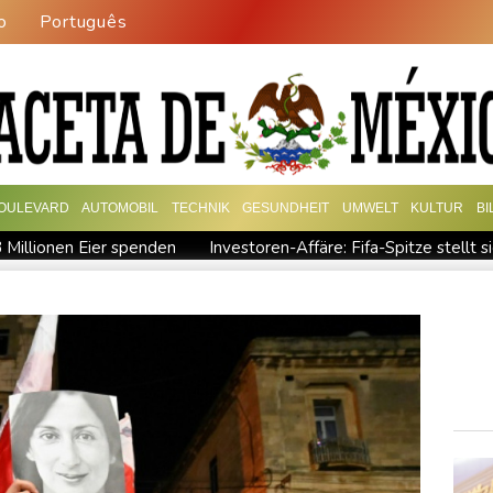
o
Português
OULEVARD
AUTOMOBIL
TECHNIK
GESUNDHEIT
UMWELT
KULTUR
B
 Millionen Eier spenden
Investoren-Affäre: Fifa-Spitze stellt s
Wissenschaftler bestätigen: Schrottteil von SpaceX-Rakete a
ttet und dann doch gestorben
Niedrigwasser: Ex-Umweltmini
randgefahr: THW fordert mehr Investitionen für Bevölkerungssch
letzter
FIFA-Statement: Rückendeckung für Infantino