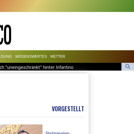
ILDUNG
WISSENSWERTES
WETTER
ich "uneingeschränkt" hinter Infantino
uf Mond eingeschlagen
sterin Lemke fordert grundsätzliche Gegenmaßnahmen
utz
VORGESTELLT
Steinmeier-