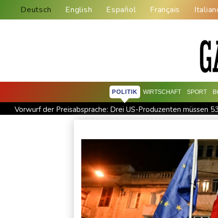
Deutsch
English
Español
Français
Italian
POLITIK
WIRTSCHAFT
SPORT
B
Vorwurf der Preisabsprache: Drei US-Produzenten müssen 53
Steinmeier-Nachfolge: Özdemir spricht sich für eine Frau aus
Nilpferd-Baby von Herde von Drogenboss Escobar erst gere
Investoren-Affäre: Fifa-Spitze stellt sich hinter Infantino
B
Unbekannter schießt in Baden-Württemberg auf Auto: Ein Ver