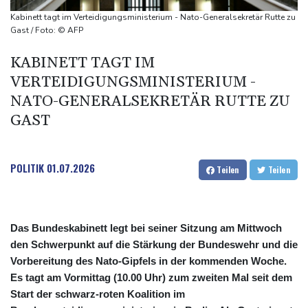
US-Senat stimmt für umfassendes Sanktionspaket gegen
Kabinett tagt im Verteidigungsministerium - Nato-Generalsekretär Rutte zu
Russland
Gast / Foto: © AFP
"Rente mit 63": Unionsfraktionschef Frei offen für Härtefall- und
KABINETT TAGT IM
Übergangslösungen
VERTEIDIGUNGSMINISTERIUM -
Ceuta-Andrang: EU fordert von Meta und Tiktok Vorgehen gegen
NATO-GENERALSEKRETÄR RUTTE ZU
Falschinformationen
GAST
Rechter Hardliner De la Espriella als Kolumbiens Präsident
vereidigt
POLITIK
01.07.2026
Teilen
Teilen
Das Bundeskabinett legt bei seiner Sitzung am Mittwoch
den Schwerpunkt auf die Stärkung der Bundeswehr und die
Vorbereitung des Nato-Gipfels in der kommenden Woche.
Es tagt am Vormittag (10.00 Uhr) zum zweiten Mal seit dem
Start der schwarz-roten Koalition im