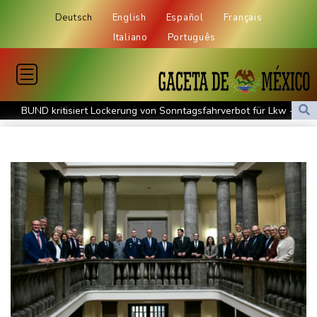
Deutsch
English
Español
Français
Italiano
Português
BUND kritisiert Lockerung von Sonntagsfahrverbot für Lkw - BDI
begrüßt es
Kolumbien: Neuer Präsident kündigt "unermüdlichen" Kampf
gegen Drogengewalt an
BUND kritisiert Lockerung von Sonn- und Feiertagsfahrverbot für
Lastwagen
Trump spricht nach Ballsaal-Urteil von "nationaler Schande"
Abholzung im Amazonas auf niedrigstem Stand seit einem
Jahrzehnt
Frei: Über Beteiligung an AfD-Regierung entscheidet nicht CDU
in Sachsen-Anhalt