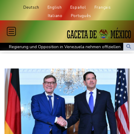
Deutsch
English
Español
Français
Italiano
Português
Regierung und Opposition in Venezuela nehmen offiziellen
Dialog auf - ohne Machado
Schwimm-EM: Gose holt Gold im Freiwasser-Knockout
Angeblicher "Geburtstourismus": Trump unternimmt neuen
Vorstoß im Streit um US-Staatsbürgerschaft
Würgeschlange an Kanalufer in Schleswig-Holstein entdeckt
Unter Traktor eingeklemmt: Zwölfjähriger stirbt in Nordrhein-
Westfalen
Sri Lanka setzt nach Unruhen in Gefängnis Soldaten ein
Zuwächse in der Autobranche: Industrieproduktion legt im Juni
leicht zu