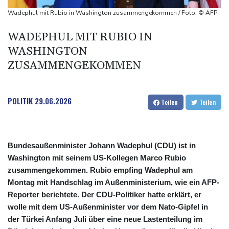
76-jähriger Landwirt in Nordrhein-Westfalen von Traktor
Wadephul mit Rubio in Washington zusammengekommen / Foto: © AFP
überrollt und getötet
WADEPHUL MIT RUBIO IN
Nach Tod von 37-Jähriger in Hessen: Tatverdächtiger wieder auf
WASHINGTON
freiem Fuß
ZUSAMMENGEKOMMEN
Deutschlands Exporte im Juni leicht gestiegen
POLITIK
29.06.2026
Teilen
Teilen
Bundesaußenminister Johann Wadephul (CDU) ist in
Washington mit seinem US-Kollegen Marco Rubio
zusammengekommen. Rubio empfing Wadephul am
Montag mit Handschlag im Außenministerium, wie ein AFP-
Reporter berichtete. Der CDU-Politiker hatte erklärt, er
wolle mit dem US-Außenminister vor dem Nato-Gipfel in
der Türkei Anfang Juli über eine neue Lastenteilung im