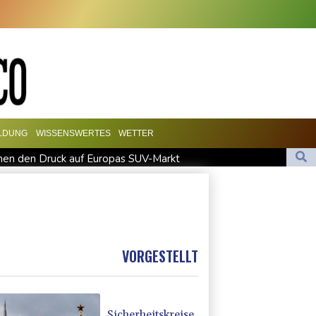
ILDUNG
WISSENSWERTES
WETTER
en den Druck auf Europas SUV-Markt
such Missbrauchsopfer treffen
chutz ermittelt wegen Sabotage
utschland lässt sich Ziele von der KI vorschlagen
t für Lina E.
VORGESTELLT
Sicherheitskreise