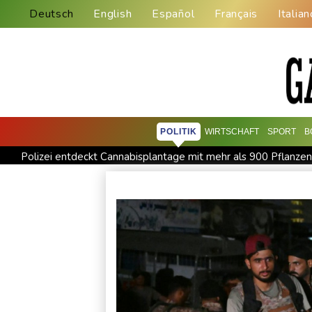
Deutsch
English
Español
Français
Italian
POLITIK
WIRTSCHAFT
SPORT
B
Polizei entdeckt Cannabisplantage mit mehr als 900 Pflanze
Sicherheitskreise vermuten russische Kampagne hinter Falsch
Nationaler Sicherheitsrat mit Merz tagt zu Drohnenvorfall in L
Frankreichs Außenminister Barrot kündigt Reaktion auf russ
Norwegens Fußball-Verband fordert Infantinos Rücktritt
V