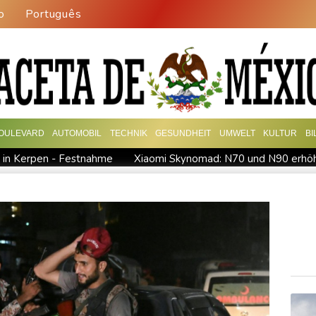
o
Português
OULEVARD
AUTOMOBIL
TECHNIK
GESUNDHEIT
UMWELT
KULTUR
B
n in Kerpen - Festnahme
Xiaomi Skynomad: N70 und N90 erhöh
video zu Merz-Rücktritt
Papst Leo XIV. will bei Frankreich-Be
eipzig
Kabel der Deutschen Bahn beschädigt: Kölner Staatss
ische Wahlkampf-Einmischung an
Ein Viertel der Reisenden in De
erurteilte Linksextremistin: Bundesgerichtshof bestätigt Beugehaf