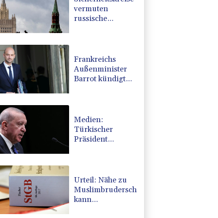
vermuten
russische
Kampagne hinter
Falschvideo zu
Merz-Rücktritt
Frankreichs
Außenminister
Barrot kündigt
Reaktion auf
russische
Wahlkampf-
Einmischung an
Medien:
Türkischer
Präsident
Erdogan zu
Dreiergipfel in
Saudi-Arabien
eingetroffen
Urteil: Nähe zu
Muslimbruderschaft
kann
Verbeamtung