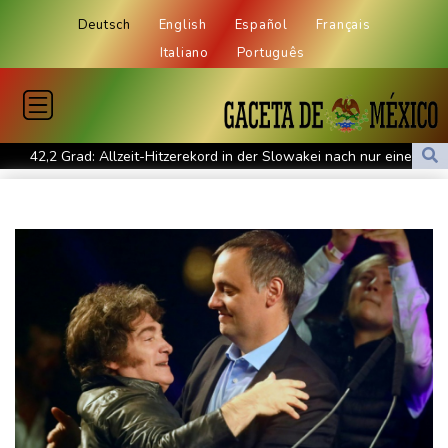
Deutsch
English
Español
Français
Italiano
Português
42,2 Grad: Allzeit-Hitzerekord in der Slowakei nach nur einem
Tag gebrochen
Französische Sängerin Vanessa Paradis gibt Trennung von
Regisseur Benchetrit bekannt
Tour de France Femmes: Lippert sprintet am Etappensieg vorbei
Schwimm-EM: Hentschel/Müller gewinnen Synchron-Bronze
Höhere Trassenpreise: Länder drohen mit Klage
RWE gibt Offshore-Windparkprojekte in den USA auf
Mindestens 38 Soldaten bei Angriffen im Jemen getötet - Huthis
reklamieren Attacke
UEFA hält an FIFA-Boykott fest