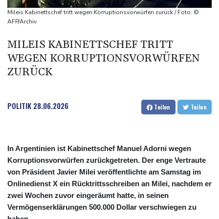
Niedrigwasser: Bilger für Aussetzung von Sonn- und
Mileis Kabinettschef tritt wegen Korruptionsvorwürfen zurück / Foto: ©
Feiertagsfahrverbot für Lkw
AFP/Archiv
Millionendeal perfekt: Diomande wechselt nach Madrid
MILEIS KABINETTSCHEF TRITT
WEGEN KORRUPTIONSVORWÜRFEN
ZURÜCK
POLITIK
28.06.2026
Teilen
Teilen
In Argentinien ist Kabinettschef Manuel Adorni wegen
Korruptionsvorwürfen zurückgetreten. Der enge Vertraute
von Präsident Javier Milei veröffentlichte am Samstag im
Onlinedienst X ein Rücktrittsschreiben an Milei, nachdem er
zwei Wochen zuvor eingeräumt hatte, in seinen
Vermögenserklärungen 500.000 Dollar verschwiegen zu
haben.