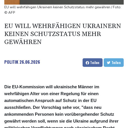
76-jähriger Landwirt in Nordrhein-Westfalen von Traktor
EU will wehrfähigen Ukrainern keinen Schutzstatus mehr gewähren / Foto:
überrollt und getötet
© AFP
Nach Tod von 37-Jähriger in Hessen: Tatverdächtiger wieder auf
EU WILL WEHRFÄHIGEN UKRAINERN
freiem Fuß
KEINEN SCHUTZSTATUS MEHR
Deutschlands Exporte im Juni leicht gestiegen
GEWÄHREN
POLITIK
26.06.2026
Teilen
Teilen
Die EU-Kommission will ukrainische Männer im
wehrfähigen Alter von einer Regelung für einen
automatischen Anspruch auf Schutz in der EU
ausschließen. Der Vorschlag sehe vor, "dass neu
ankommenden Personen kein vorübergehender Schutz
gewährt werden soll, wenn sie die Ukraine aufgrund ihrer
militärischen Verpflichtungen nach ukrainischem Recht