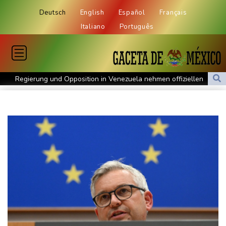
Deutsch
English
Español
Français
Italiano
Português
Regierung und Opposition in Venezuela nehmen offiziellen
Dialog auf - ohne Machado
Schwimm-EM: Gose holt Gold im Freiwasser-Knockout
Angeblicher "Geburtstourismus": Trump unternimmt neuen
Vorstoß im Streit um US-Staatsbürgerschaft
Würgeschlange an Kanalufer in Schleswig-Holstein entdeckt
Unter Traktor eingeklemmt: Zwölfjähriger stirbt in Nordrhein-
Westfalen
Sri Lanka setzt nach Unruhen in Gefängnis Soldaten ein
Zuwächse in der Autobranche: Industrieproduktion legt im Juni
leicht zu