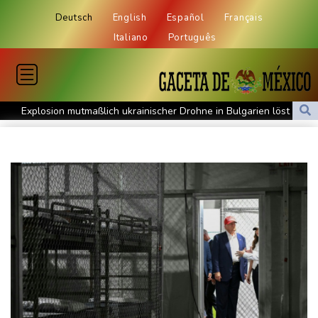
Deutsch
English
Español
Français
Italiano
Português
Explosion mutmaßlich ukrainischer Drohne in Bulgarien löst
diplomatische Verstimmung aus
Selenskyj warnt vor Folgen russischer Angriffe - Vucic für
Integrität der Ukraine
Sieg auf der längsten Etappe: Vollering übernimmt
Gesamtführung
Drohne explodiert an der Grenze zwischen Rumänien und
Bulgarien nahe Gaspipeline
Lionel Messi trauert um seinen Vater
Absturz von Ultraleichtflugzeug: 72-jähriger Pilot stirbt in Baden-
Württemberg