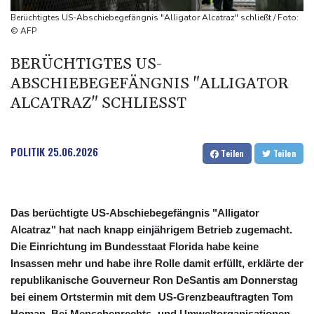
Selenskyj warnt in Belgrad vor Folgen russischer Angriffe für
Berüchtigtes US-Abschiebegefängnis "Alligator Alcatraz" schließt / Foto:
den Winter
© AFP
Drohnen über Bundeswehrstandort in Nordrhein-Westfalen
BERÜCHTIGTES US-
gesichtet
ABSCHIEBEGEFÄNGNIS "ALLIGATOR
Ungarns Regierungspartei nominiert Ex-Gerichtspräsidenten
ALCATRAZ" SCHLIESST
Baka als Staatschef
Schwimm-EM: Halbisch winkt und springt zu Bronze
POLITIK
25.06.2026
Teilen
Teilen
Das berüchtigte US-Abschiebegefängnis "Alligator
Alcatraz" hat nach knapp einjährigem Betrieb zugemacht.
Die Einrichtung im Bundesstaat Florida habe keine
Insassen mehr und habe ihre Rolle damit erfüllt, erklärte der
republikanische Gouverneur Ron DeSantis am Donnerstag
bei einem Ortstermin mit dem US-Grenzbeauftragten Tom
Homan. Bei Menschenrechts- und Umweltorganisationen