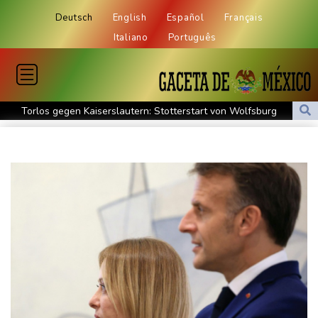
Deutsch
English
Español
Français
Italiano
Português
Torlos gegen Kaiserslautern: Stotterstart von Wolfsburg
Ätna auf Sizilien ausgebrochen - Flugverkehr in Catania
zeitweise eingeschränkt
Doppelpack Freigang: Frankfurt schlägt auch Malmö
Explosion mutmaßlich ukrainischer Drohne in Bulgarien löst
diplomatische Verstimmung aus
Selenskyj warnt vor Folgen russischer Angriffe - Vucic für
Integrität der Ukraine
Sieg auf der längsten Etappe: Vollering übernimmt
Gesamtführung
Drohne explodiert an der Grenze zwischen Rumänien und