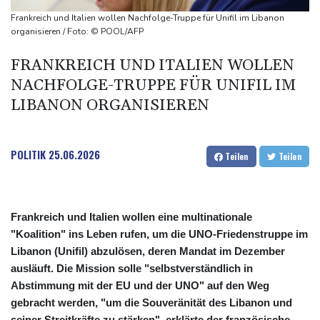
Bulgarien nahe Gaspipeline
Frankreich und Italien wollen Nachfolge-Truppe für Unifil im Libanon
Lionel Messi trauert um seinen Vater
organisieren / Foto: © POOL/AFP
Absturz von Ultraleichtflugzeug: 72-jähriger Pilot stirbt in Baden-
FRANKREICH UND ITALIEN WOLLEN
Württemberg
NACHFOLGE-TRUPPE FÜR UNIFIL IM
Selenskyj warnt in Belgrad vor Folgen russischer Angriffe für
LIBANON ORGANISIEREN
den Winter
POLITIK
25.06.2026
Teilen
Teilen
Frankreich und Italien wollen eine multinationale
"Koalition" ins Leben rufen, um die UNO-Friedenstruppe im
Libanon (Unifil) abzulösen, deren Mandat im Dezember
ausläuft. Die Mission solle "selbstverständlich in
Abstimmung mit der EU und der UNO" auf den Weg
gebracht werden, "um die Souveränität des Libanon und
seiner Streitkräfte zu stärken", erklärte der französische