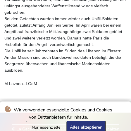
unlängst ausgehandelter Waffenstillstand wurde vielfach
gebrochen.
Bei den Gefechten wurden immer wieder auch Unifil-Soldaten
getötet, zuletzt Anfang Juni ein Serbe. Im April waren bei einem
Angriff auf französische Militärangehörige zwei Soldaten getötet
und zwei weitere verletzt worden. Damals hatte Paris die
Hisbollah für den Angriff verantwortlich gemacht.
Die Unifil ist seit Jahrzehnten im Süden des Libanon im Einsatz.
An der Mission sind auch Bundeswehrsoldaten beteiligt, die die
Seegrenze überwachen und libanesische Marinesoldaten
ausbilden.
M.Lozano--LGdM
Wir verwenden essenzielle Cookies und Cookies
von Drittanbietern für Inhalte.
Nur essenzielle
Alles akzeptieren
© La Gaceta De Mexico - 2026 - Alle Rechte vorbehalten