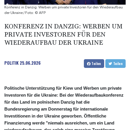
Frei: Über Beteiligung an AfD-Regierung entscheidet nicht CDU
Konferenz in Danzig: Werben um private Investoren für den Wiederaufbau
in Sachsen-Anhalt
der Ukraine / Foto: © AFP
US-Senat stimmt für umfassendes Sanktionspaket gegen
KONFERENZ IN DANZIG: WERBEN UM
Russland
PRIVATE INVESTOREN FÜR DEN
"Rente mit 63": Unionsfraktionschef Frei offen für Härtefall- und
WIEDERAUFBAU DER UKRAINE
Übergangslösungen
Ceuta-Andrang: EU fordert von Meta und Tiktok Vorgehen gegen
Falschinformationen
POLITIK
25.06.2026
Teilen
Teilen
Politische Unterstützung für Kiew und Werben um private
Investoren für die Ukraine: Bei der Wiederaufbaukonferenz
für das Land im polnischen Danzig hat die
Bundesregierung am Donnerstag für internationale
Investitionen in der Ukraine geworben. Öffentliche
Finanzierung werde "niemals ausreichen, um ein Land
wiederaufzubauen, das solch eine massive Zerstörung