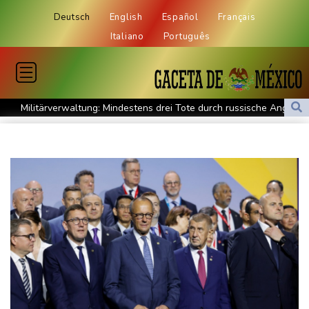
Deutsch
English
Español
Français
Italiano
Português
Militärverwaltung: Mindestens drei Tote durch russische Angriffe
in Region Kiew
BUND kritisiert Lockerung von Sonntagsfahrverbot für Lkw - BDI
begrüßt es
Kolumbien: Neuer Präsident kündigt "unermüdlichen" Kampf
gegen Drogengewalt an
BUND kritisiert Lockerung von Sonn- und Feiertagsfahrverbot für
Lastwagen
Trump spricht nach Ballsaal-Urteil von "nationaler Schande"
Abholzung im Amazonas auf niedrigstem Stand seit einem
Jahrzehnt