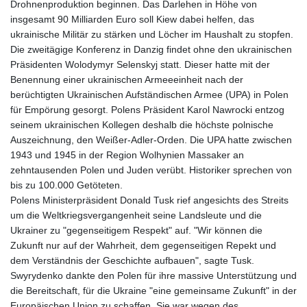
Drohnenproduktion beginnen. Das Darlehen in Höhe von
insgesamt 90 Milliarden Euro soll Kiew dabei helfen, das
ukrainische Militär zu stärken und Löcher im Haushalt zu stopfen.
Die zweitägige Konferenz in Danzig findet ohne den ukrainischen
Präsidenten Wolodymyr Selenskyj statt. Dieser hatte mit der
Benennung einer ukrainischen Armeeeinheit nach der
berüchtigten Ukrainischen Aufständischen Armee (UPA) in Polen
für Empörung gesorgt. Polens Präsident Karol Nawrocki entzog
seinem ukrainischen Kollegen deshalb die höchste polnische
Auszeichnung, den Weißer-Adler-Orden. Die UPA hatte zwischen
1943 und 1945 in der Region Wolhynien Massaker an
zehntausenden Polen und Juden verübt. Historiker sprechen von
bis zu 100.000 Getöteten.
Polens Ministerpräsident Donald Tusk rief angesichts des Streits
um die Weltkriegsvergangenheit seine Landsleute und die
Ukrainer zu "gegenseitigem Respekt" auf. "Wir können die
Zukunft nur auf der Wahrheit, dem gegenseitigen Repekt und
dem Verständnis der Geschichte aufbauen", sagte Tusk.
Swyrydenko dankte den Polen für ihre massive Unterstützung und
die Bereitschaft, für die Ukraine "eine gemeinsame Zukunft" in der
Europäischen Union zu schaffen. Sie war wegen des