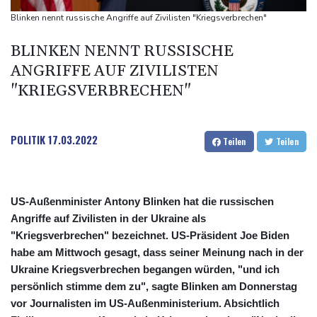
Drohnen über Bundeswehrstandort in Nordrhein-Westfalen
Blinken nennt russische Angriffe auf Zivilisten "Kriegsverbrechen"
gesichtet
BLINKEN NENNT RUSSISCHE
Ungarns Regierungspartei nominiert Ex-Gerichtspräsidenten
ANGRIFFE AUF ZIVILISTEN
Baka als Staatschef
"KRIEGSVERBRECHEN"
Schwimm-EM: Halbisch winkt und springt zu Bronze
Selenskyj: Ukraine hat praktisch keine intakten
Wärmekraftwerke mehr
POLITIK
17.03.2022
Teilen
Teilen
US-Außenminister Antony Blinken hat die russischen
Angriffe auf Zivilisten in der Ukraine als
"Kriegsverbrechen" bezeichnet. US-Präsident Joe Biden
habe am Mittwoch gesagt, dass seiner Meinung nach in der
Ukraine Kriegsverbrechen begangen würden, "und ich
persönlich stimme dem zu", sagte Blinken am Donnerstag
vor Journalisten im US-Außenministerium. Absichtlich