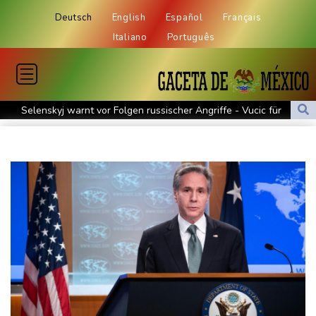
Deutsch
English
Español
Français
Italiano
Português
Selenskyj warnt vor Folgen russischer Angriffe - Vucic für
Integrität der Ukraine
Sieg auf der längsten Etappe: Vollering übernimmt
Gesamtführung
Drohne explodiert an der Grenze zwischen Rumänien und
Bulgarien nahe Gaspipeline
Lionel Messi trauert um seinen Vater
Absturz von Ultraleichtflugzeug: 72-jähriger Pilot stirbt in Baden-
Württemberg
Selenskyj warnt in Belgrad vor Folgen russischer Angriffe für
den Winter