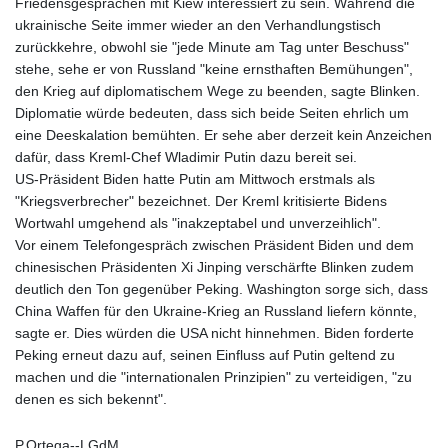
Friedensgesprächen mit Kiew interessiert zu sein. Während die
ukrainische Seite immer wieder an den Verhandlungstisch
zurückkehre, obwohl sie "jede Minute am Tag unter Beschuss"
stehe, sehe er von Russland "keine ernsthaften Bemühungen",
den Krieg auf diplomatischem Wege zu beenden, sagte Blinken.
Diplomatie würde bedeuten, dass sich beide Seiten ehrlich um
eine Deeskalation bemühten. Er sehe aber derzeit kein Anzeichen
dafür, dass Kreml-Chef Wladimir Putin dazu bereit sei.
US-Präsident Biden hatte Putin am Mittwoch erstmals als
"Kriegsverbrecher" bezeichnet. Der Kreml kritisierte Bidens
Wortwahl umgehend als "inakzeptabel und unverzeihlich".
Vor einem Telefongespräch zwischen Präsident Biden und dem
chinesischen Präsidenten Xi Jinping verschärfte Blinken zudem
deutlich den Ton gegenüber Peking. Washington sorge sich, dass
China Waffen für den Ukraine-Krieg an Russland liefern könnte,
sagte er. Dies würden die USA nicht hinnehmen. Biden forderte
Peking erneut dazu auf, seinen Einfluss auf Putin geltend zu
machen und die "internationalen Prinzipien" zu verteidigen, "zu
denen es sich bekennt".
P.Ortega--LGdM