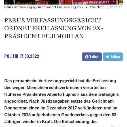
Rekordstand bei Exporten
Perus Verfassungsgericht ordnet Freilassung von Ex-Präsident Fujimori an
Weniger Falschgeld im ersten Halbjahr im Umlauf
PERUS VERFASSUNGSGERICHT
Anhaltende Trockenheit: Rheinpegel bei Düsseldorf auf
ORDNET FREILASSUNG VON EX-
historischem Tief
PRÄSIDENT FUJIMORI AN
Urteil: Nähe zu Muslimbruderschaft kann Verbeamtung
entgegenstehen
POLITIK
17.03.2022
Teilen
Teilen
Das peruanische Verfassungsgericht hat die Freilassung
des wegen Menschenrechtsverbrechen verurteilten
früheren Präsidenten Alberto Fujimori aus dem Gefängnis
angeordnet. Nach Justizangaben setzte das Gericht am
Donnerstag einen im Dezember 2017 verkündeten und im
Oktober 2018 aufgehobenen Gnadenerlass gegen den 83-
Jährigen wieder in Kraft. Die Entscheidung des