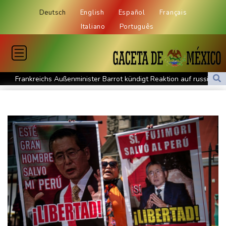
Deutsch
English
Español
Français
Italiano
Português
Frankreichs Außenminister Barrot kündigt Reaktion auf russische
Wahlkampf-Einmischung an
Ein Viertel der Reisenden in Deutschland lässt sich Ziele von der
KI vorschlagen
Norwegens Fußball-Verband fordert Infantinos Rücktritt
Verurteilte Linksextremistin: Bundesgerichtshof bestätigt
Beugehaft für Lina E.
Verweigerter Dopingtest: NADA will Vierjahressperre für Ansah
Medien: Türkischer Präsident Erdogan zu Dreiergipfel in Saudi-
Arabien eingetroffen
Deutsche Industrieproduktion zeigt sich widerstandsfähig -