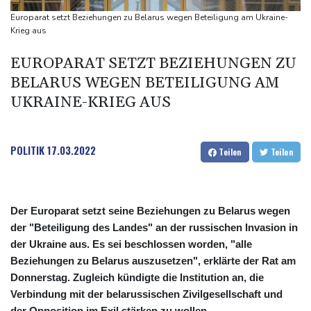
58 Soldaten im Jemen bei Huthi-Angriffen getötet - Regierung
Europarat setzt Beziehungen zu Belarus wegen Beteiligung am Ukraine-
kündigt Vergeltung an
Krieg aus
UEFA hält an FIFA-Boykott fest - CAF hält zu Infantino
EUROPARAT SETZT BEZIEHUNGEN ZU
Jemen: 38 Soldaten bei Huthi-Angriffen getötet - Regierung
BELARUS WEGEN BETEILIGUNG AM
kündigt Vergeltung an
UKRAINE-KRIEG AUS
Mindestens zwei Tote bei Bombenexplosion in Kleinbus nahe
Damaskus
POLITIK
17.03.2022
Teilen
Teilen
Der Europarat setzt seine Beziehungen zu Belarus wegen
der "Beteiligung des Landes" an der russischen Invasion in
der Ukraine aus. Es sei beschlossen worden, "alle
Beziehungen zu Belarus auszusetzen", erklärte der Rat am
Donnerstag. Zugleich kündigte die Institution an, die
Verbindung mit der belarussischen Zivilgesellschaft und
der Opposition im Exil stärken zu wollen.