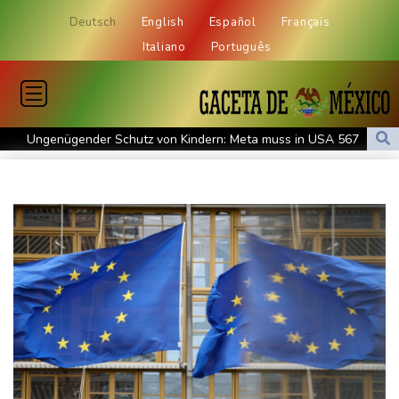
Deutsch
English
Español
Français
Italiano
Português
Ungenügender Schutz von Kindern: Meta muss in USA 567
Millionen Dollar zahlen
Regierung und Opposition in Venezuela beginnen offiziellen
Dialog - ohne Machado
USA wollen bei Visa-Anträgen offenbar Online-Aktivitäten noch
stärker überprüfen
Röwekamp: Innenministerium muss zentral für Drohnenabwehr
zuständig sein
Trump unternimmt neuen Vorstoß im Streit um US-
Staatsbürgerschaft
Erdogan reist zu Dreier-Gipfel mit Pakistan nach Saudi-Arabien