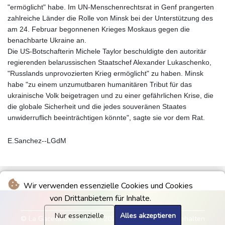
"ermöglicht" habe. Im UN-Menschenrechtsrat in Genf prangerten
zahlreiche Länder die Rolle von Minsk bei der Unterstützung des
am 24. Februar begonnenen Krieges Moskaus gegen die
benachbarte Ukraine an.
Die US-Botschafterin Michele Taylor beschuldigte den autoritär
regierenden belarussischen Staatschef Alexander Lukaschenko,
"Russlands unprovozierten Krieg ermöglicht" zu haben. Minsk
habe "zu einem unzumutbaren humanitären Tribut für das
ukrainische Volk beigetragen und zu einer gefährlichen Krise, die
die globale Sicherheit und die jedes souveränen Staates
unwiderruflich beeinträchtigen könnte", sagte sie vor dem Rat.
E.Sanchez--LGdM
Wir verwenden essenzielle Cookies und Cookies
von Drittanbietern für Inhalte.
Nur essenzielle
Alles akzeptieren
© La Gaceta De Mexico - 2026 - Alle Rechte vorbehalten