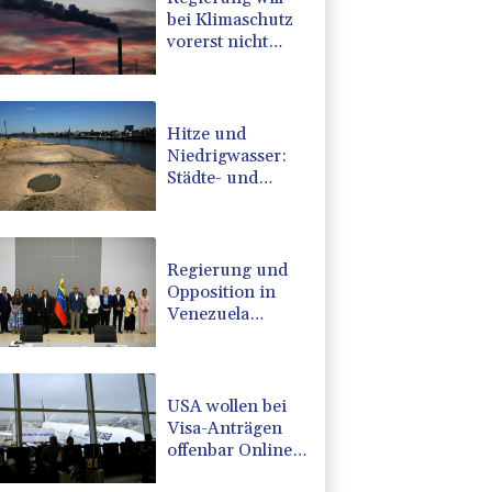
bei Klimaschutz
vorerst nicht
nachsteuern -
Kritik der
Grünen
Hitze und
Niedrigwasser:
Städte- und
Gemeindebund
fordert
"nationalen
Kraftakt"
Regierung und
Opposition in
Venezuela
beginnen
offiziellen Dialog
- ohne Machado
USA wollen bei
Visa-Anträgen
offenbar Online-
Aktivitäten noch