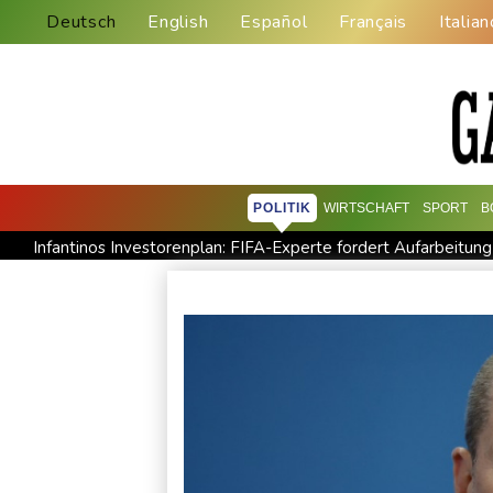
Deutsch
English
Español
Français
Italian
POLITIK
WIRTSCHAFT
SPORT
B
Infantinos Investorenplan: FIFA-Experte fordert Aufarbeitung
Kreise: Türkei will mit Pakistan und Saudi-Arabien Verteidigu
Ungenügender Schutz von Kindern: Meta muss in USA 567 Mil
USA wollen bei Visa-Anträgen offenbar Online-Aktivitäten no
Trump unternimmt neuen Vorstoß im Streit um US-Staatsbürg