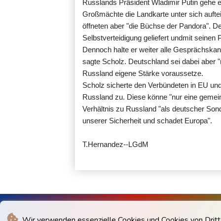
Russlands Präsident Wladimir Putin gehe es
Großmächte die Landkarte unter sich auft
öffneten aber "die Büchse der Pandora". D
Selbstverteidigung geliefert undmit seine
Dennoch halte er weiter alle Gesprächskanä
sagte Scholz. Deutschland sei dabei aber "n
Russland eigene Stärke voraussetze.
Scholz sicherte den Verbündeten in EU und
Russland zu. Diese könne "nur eine gemeins
Verhältnis zu Russland "als deutscher S
unserer Sicherheit und schadet Europa".
T.Hernandez--LGdM
Wir verwenden essenzielle Cookies und Cookies von Drittan