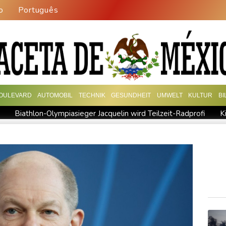
o
Português
OULEVARD
AUTOMOBIL
TECHNIK
GESUNDHEIT
UMWELT
KULTUR
B
Biathlon-Olympiasieger Jacquelin wird Teilzeit-Radprofi
K
ngspakt schließen
Sprengstoff-Drohne am Leipziger Flughafen
lionen Dollar zahlen
Regierung und Opposition in Venezuela b
ch stärker überprüfen
Röwekamp: Innenministerium muss zentr
erschaft