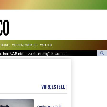
ILDUNG
WISSENSWERTES
WETTER
ircher: VAR nicht "zu kleinteilig" einsetzen
: Bundesanwaltschaft übernimmt Ermittlungen
eginnen offiziellen Dialog - ohne Machado
al für Drohnenabwehr zuständig sein
VORGESTELLT
Regierung will