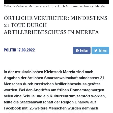
Selenskyj warnt in Belgrad vor Folgen russischer Angriffe für
Örtliche Vertreter: Mindestens 21 Tote durch Artilleriebeschuss in Merefa
den Winter
ÖRTLICHE VERTRETER: MINDESTENS
Drohnen über Bundeswehrstandort in Nordrhein-Westfalen
21 TOTE DURCH
gesichtet
ARTILLERIEBESCHUSS IN MEREFA
Ungarns Regierungspartei nominiert Ex-Gerichtspräsidenten
Baka als Staatschef
Schwimm-EM: Halbisch winkt und springt zu Bronze
POLITIK
17.03.2022
Teilen
Teilen
In der ostukrainischen Kleinstadt Merefa sind nach
Angaben der örtlichen Staatsanwaltschaft mindestens 21
Menschen durch russischen Artilleriebeschuss getötet
worden. Bei den Angriffen am frühen Donnerstagmorgen
seien eine Schule und ein Kulturzentrum zerstört worden,
teilte die Staatsanwaltschaft der Region Charkiw auf
Facebook mit. 25 weitere Menschen wurden demnach