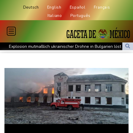
Deutsch
English
Español
Français
Italiano
Português
Explosion mutmaßlich ukrainischer Drohne in Bulgarien löst
diplomatische Verstimmung aus
Selenskyj warnt vor Folgen russischer Angriffe - Vucic für
Integrität der Ukraine
Sieg auf der längsten Etappe: Vollering übernimmt
Gesamtführung
Drohne explodiert an der Grenze zwischen Rumänien und
Bulgarien nahe Gaspipeline
Lionel Messi trauert um seinen Vater
Absturz von Ultraleichtflugzeug: 72-jähriger Pilot stirbt in Baden-
Württemberg