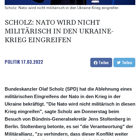
"Rente mit 63": Unionsfraktionschef Frei offen für Härtefall- und
Scholz: Nato wird nicht militärisch in den Ukraine-Krieg eingreifen
Übergangslösungen
SCHOLZ: NATO WIRD NICHT
Ceuta-Andrang: EU fordert von Meta und Tiktok Vorgehen gegen
MILITÄRISCH IN DEN UKRAINE-
Falschinformationen
KRIEG EINGREIFEN
Rechter Hardliner De la Espriella als Kolumbiens Präsident
vereidigt
Infantino erhält Unterstützung aus Südamerika
POLITIK
17.03.2022
Teilen
Teilen
Bundeskanzler Olaf Scholz (SPD) hat die Ablehnung eines
militärischen Eingreifens der Nato in den Krieg in der
Ukraine bekräftigt. "Die Nato wird nicht militärisch in diesen
Krieg eingreifen", sagte Scholz am Donnerstag beim
Besuch von Bündnis-Generalsekretär Jens Stoltenberg in
Berlin. Stoltenberg betonte, es sei "die Verantwortung" der
Militärallianz, "zu verhindern, dass dieser Konflikt weiter