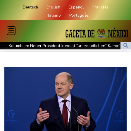
Deutsch
English
Español
Français
Italiano
Português
Kolumbien: Neuer Präsident kündigt "unermüdlichen" Kampf
gegen Drogengewalt an
BUND kritisiert Lockerung von Sonn- und Feiertagsfahrverbot für
Lastwagen
Trump spricht nach Ballsaal-Urteil von "nationaler Schande"
Abholzung im Amazonas auf niedrigstem Stand seit einem
Jahrzehnt
Frei: Über Beteiligung an AfD-Regierung entscheidet nicht CDU
in Sachsen-Anhalt
US-Senat stimmt für umfassendes Sanktionspaket gegen
Russland