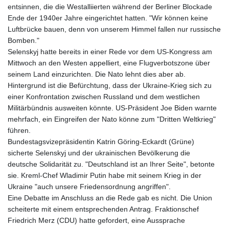
entsinnen, die die Westalliierten während der Berliner Blockade
Ende der 1940er Jahre eingerichtet hatten. "Wir können keine
Luftbrücke bauen, denn von unserem Himmel fallen nur russische
Bomben."
Selenskyj hatte bereits in einer Rede vor dem US-Kongress am
Mittwoch an den Westen appelliert, eine Flugverbotszone über
seinem Land einzurichten. Die Nato lehnt dies aber ab.
Hintergrund ist die Befürchtung, dass der Ukraine-Krieg sich zu
einer Konfrontation zwischen Russland und dem westlichen
Militärbündnis ausweiten könnte. US-Präsident Joe Biden warnte
mehrfach, ein Eingreifen der Nato könne zum "Dritten Weltkrieg"
führen.
Bundestagsvizepräsidentin Katrin Göring-Eckardt (Grüne)
sicherte Selenskyj und der ukrainischen Bevölkerung die
deutsche Solidarität zu. "Deutschland ist an Ihrer Seite", betonte
sie. Kreml-Chef Wladimir Putin habe mit seinem Krieg in der
Ukraine "auch unsere Friedensordnung angriffen".
Eine Debatte im Anschluss an die Rede gab es nicht. Die Union
scheiterte mit einem entsprechenden Antrag. Fraktionschef
Friedrich Merz (CDU) hatte gefordert, eine Aussprache