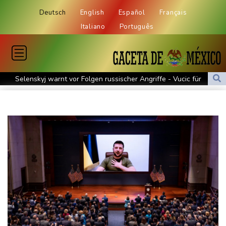
Deutsch
English
Español
Français
Italiano
Português
Selenskyj warnt vor Folgen russischer Angriffe - Vucic für
Integrität der Ukraine
Sieg auf der längsten Etappe: Vollering übernimmt
Gesamtführung
Drohne explodiert an der Grenze zwischen Rumänien und
Bulgarien nahe Gaspipeline
Lionel Messi trauert um seinen Vater
Absturz von Ultraleichtflugzeug: 72-jähriger Pilot stirbt in Baden-
Württemberg
Selenskyj warnt in Belgrad vor Folgen russischer Angriffe für
den Winter