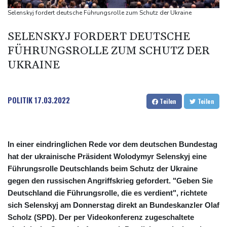
Drohnen über Bundeswehrstandort in Nordrhein-Westfalen
Selenskyj fordert deutsche Führungsrolle zum Schutz der Ukraine
gesichtet
SELENSKYJ FORDERT DEUTSCHE
Ungarns Regierungspartei nominiert Ex-Gerichtspräsidenten
FÜHRUNGSROLLE ZUM SCHUTZ DER
Baka als Staatschef
UKRAINE
Schwimm-EM: Halbisch winkt und springt zu Bronze
Selenskyj: Ukraine hat praktisch keine intakten
Wärmekraftwerke mehr
POLITIK
17.03.2022
Teilen
Teilen
In einer eindringlichen Rede vor dem deutschen Bundestag
hat der ukrainische Präsident Wolodymyr Selenskyj eine
Führungsrolle Deutschlands beim Schutz der Ukraine
gegen den russischen Angriffskrieg gefordert. "Geben Sie
Deutschland die Führungsrolle, die es verdient", richtete
sich Selenskyj am Donnerstag direkt an Bundeskanzler Olaf
Scholz (SPD). Der per Videokonferenz zugeschaltete