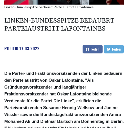
kündigt Berufung an
Linken-Bundesspitze bedauert Parteiaustritt Lafontaines
Direkt-ICE Berlin-Paris bleibt wegen Technikproblemen vorerst
LINKEN-BUNDESSPITZE BEDAUERT
unterbrochen
PARTEIAUSTRITT LAFONTAINES
Selenskyj erstmals seit Beginn von Ukraine-Krieg nach Serbien
gereist
POLITIK
17.03.2022
Teilen
Teilen
Die Partei- und Fraktionsvorsitzenden der Linken bedauern
den Parteiaustritt von Oskar Lafontaine. "Als
Gründungsvorsitzender und langjähriger
Fraktionsvorsitzender hat Oskar Lafontaine bleibende
Verdienste für die Partei Die Linke", erklärten die
Parteivorsitzenden Susanne Hennig-Wellsow und Janine
Wissler sowie die Bundestagsfraktionsvorsitzenden Amira
Mohamed Ali und Dietmar Bartsch am Donnerstag in Berlin.