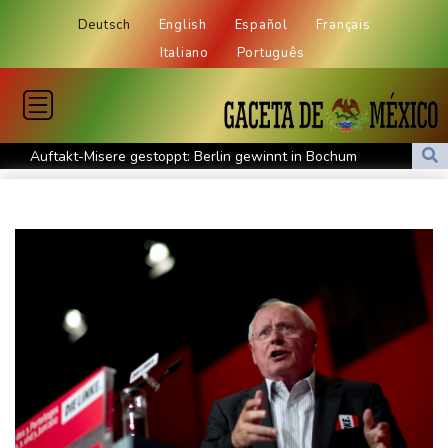
Deutsch
English
Español
Français
Italiano
Português
Auftakt-Misere gestoppt: Berlin gewinnt in Bochum
Trump macht erneut Druck auf Zentralbank-Vorständin Cook
"Medizinische Bedenken": Asllani bleibt bei Hoffenheim
Eurojackpot geknackt: Mehr als 32 Millionen Euro gehen nach
Nordrhein-Westfalen
Menschenrechtsgruppen: Mehr als 140 Tote bei Migrationskrise
in Ceuta
Mindestens zehn Tote bei Angriffen der pro-iranischen Huthis im
Jemen
US-Senat stimmt für verschärfte Sanktionen gegen Russland
US-Gericht setzt Bau von Trumps Ballsaal aus - Präsident