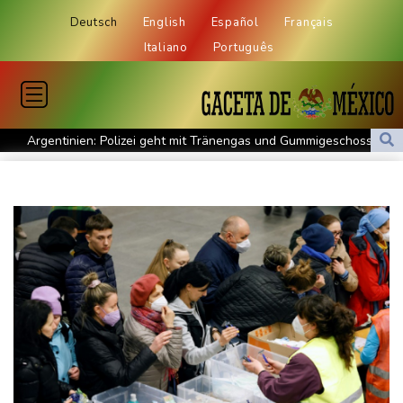
Deutsch
English
Español
Français
Italiano
Português
Argentinien: Polizei geht mit Tränengas und Gummigeschossen
gegen Proteste vor
WNBA: Toronto bleibt trotz starker Sabally in der Krise
Grindel erwartet nahendes Ende der Ära Infantino
Regierung will bei Klimaschutz vorerst nicht nachsteuern - Kritik
der Grünen
Hitze und Niedrigwasser: Städte- und Gemeindebund fordert
"nationalen Kraftakt"
Infantinos Investorenplan: FIFA-Experte fordert Aufarbeitung
Biathlon-Olympiasieger Jacquelin wird Teilzeit-Radprofi
Kircher: VAR nicht "zu kleinteilig" einsetzen