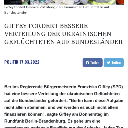
Kreise: Türkei will mit Pakistan und Saudi-Arabien
Giffey fordert bessere Verteilung der ukrainischen Geflüchteten auf
Verteidigungspakt schließen
Bundesländer
Sprengstoff-Drohne am Leipziger Flughafen:
GIFFEY FORDERT BESSERE
Bundesanwaltschaft übernimmt Ermittlungen
VERTEILUNG DER UKRAINISCHEN
GEFLÜCHTETEN AUF BUNDESLÄNDER
POLITIK
17.03.2022
Teilen
Teilen
Berlins Regierende Bürgermeisterin Franziska Giffey (SPD)
hat eine bessere Verteilung der ukrainischen Geflüchteten
auf die Bundesländer gefordert. "Berlin kann diese Aufgabe
nicht allein stemmen, und wir werden es auch nicht allein
finanzieren können", sagte Giffey am Donnerstag im
Rundfunk Berlin-Brandenburg. Es gehe um eine
gemeinsame nationale Bewältigung der Aufgabe. Jeden Tag