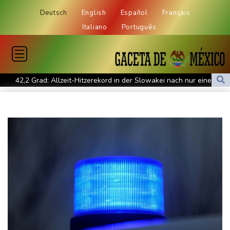
Deutsch
English
Español
Français
Italiano
Português
42,2 Grad: Allzeit-Hitzerekord in der Slowakei nach nur einem
Tag gebrochen
Französische Sängerin Vanessa Paradis gibt Trennung von
Regisseur Benchetrit bekannt
Tour de France Femmes: Lippert sprintet am Etappensieg vorbei
Schwimm-EM: Hentschel/Müller gewinnen Synchron-Bronze
Höhere Trassenpreise: Länder drohen mit Klage
RWE gibt Offshore-Windparkprojekte in den USA auf
Mindestens 38 Soldaten bei Angriffen im Jemen getötet - Huthis
reklamieren Attacke
UEFA hält an FIFA-Boykott fest