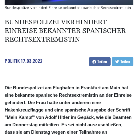
Niedrigwasser: Bilger für Aussetzung von Sonn- und
Bundespolizei verhindert Einreise bekannter spanischer Rechtsextremistin
Feiertagsfahrverbot für Lkw
BUNDESPOLIZEI VERHINDERT
Millionendeal perfekt: Diomande wechselt nach Madrid
EINREISE BEKANNTER SPANISCHER
RECHTSEXTREMISTIN
POLITIK
17.03.2022
Teilen
Teilen
Die Bundespolizei am Flughafen in Frankfurt am Main hat
eine bekannte spanische Rechtsextremistin an der Einreise
gehindert. Die Frau hatte unter anderem eine
Hakenkreuzflagge und eine spanische Ausgabe der Schrift
"Mein Kampf" von Adolf Hitler im Gepäck, wie die Beamten
am Donnerstag mitteilten. Es sei nicht auszuschließen,
dass sie am Dienstag wegen einer Teilnahme an